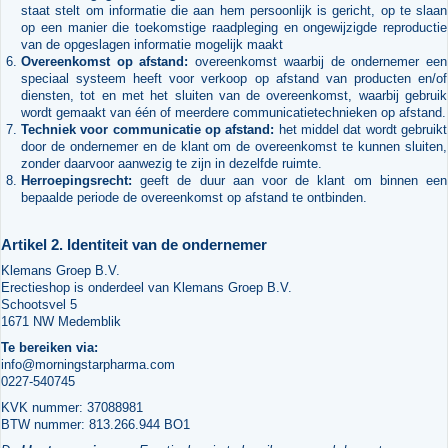
staat stelt om informatie die aan hem persoonlijk is gericht, op te slaan
op een manier die toekomstige raadpleging en ongewijzigde reproductie
van de opgeslagen informatie mogelijk maakt
Overeenkomst op afstand:
overeenkomst waarbij de ondernemer een
speciaal systeem heeft voor verkoop op afstand van producten en/of
diensten, tot en met het sluiten van de overeenkomst, waarbij gebruik
wordt gemaakt van één of meerdere communicatietechnieken op afstand.
Techniek voor communicatie op afstand:
het middel dat wordt gebruikt
door de ondernemer en de klant om de overeenkomst te kunnen sluiten,
zonder daarvoor aanwezig te zijn in dezelfde ruimte.
Herroepingsrecht:
geeft de duur aan voor de klant om binnen een
bepaalde periode de overeenkomst op afstand te ontbinden.
Artikel 2. Identiteit van de ondernemer
Klemans Groep B.V.
Erectieshop is onderdeel van Klemans Groep B.V.
Schootsvel 5
1671 NW Medemblik
Te bereiken via:
info@morningstarpharma.com
0227-540745
KVK nummer: 37088981
BTW nummer: 813.266.944 BO1