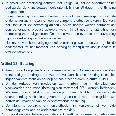
In geval van ontbinding conform het vorige lid, zal de ondernemer het
bedrag dat de klant betaald heeft uiterlijk binnen 30 dagen na ontbinding
terugbetalen.
Indien levering van een besteld product niet mogelijk is zal de
ondernemer zich inspannen een vervangend product te leveren. De klant
zal uiterlijk bij de bezorging duidelijk op de hoogte worden gebracht dat
een vervangend product geleverd wordt. In dit geval is uitsluiting van
herroepingsrecht uitgesloten. De kosten voor een eventuele retourzending
zijn voor rekening van de ondernemer.
Het risico van beschadiging en/of vermissing van producten ligt bij de
ondernemer tot het moment van bezorging tenzij uitdrukkelijk anders is
overeengekomen.
Artikel 12. Betaling
Tenzij uitdrukkelijk anders is overeengekomen, dienen de door de klant
verschuldigde bedragen te worden voldaan binnen 14 dagen na het
ingaan van het recht op herroeping zoals beschreven in artikel 6 lid 1.
Bij de verkoop van producten aan klanten mag in de algemene
voorwaarden een vooruitbetaling van maximaal 50% worden bedongen.
Wanneer vooruitbetaling is bedongen, kan de klant, alvorens de
vooruitbetaling heeft plaatsgevonden, geen enkel recht doen gelden wat
betreft de uitvoering van de desbetreffende bestelling.
De klant is verplicht om onjuistheden in verstrekte of vermelde
betaalgegevens aan de ondernemer te melden.
In geval van wanbetaling van de klant heeft de ondernemer, behoudens