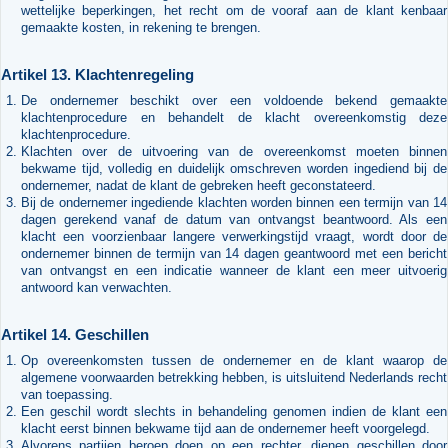
wettelijke beperkingen, het recht om de vooraf aan de klant kenbaar
gemaakte kosten, in rekening te brengen.
Artikel 13. Klachtenregeling
De ondernemer beschikt over een voldoende bekend gemaakte
klachtenprocedure en behandelt de klacht overeenkomstig deze
klachtenprocedure.
Klachten over de uitvoering van de overeenkomst moeten binnen
bekwame tijd, volledig en duidelijk omschreven worden ingediend bij de
ondernemer, nadat de klant de gebreken heeft geconstateerd.
Bij de ondernemer ingediende klachten worden binnen een termijn van 14
dagen gerekend vanaf de datum van ontvangst beantwoord. Als een
klacht een voorzienbaar langere verwerkingstijd vraagt, wordt door de
ondernemer binnen de termijn van 14 dagen geantwoord met een bericht
van ontvangst en een indicatie wanneer de klant een meer uitvoerig
antwoord kan verwachten.
Artikel 14. Geschillen
Op overeenkomsten tussen de ondernemer en de klant waarop de
algemene voorwaarden betrekking hebben, is uitsluitend Nederlands recht
van toepassing.
Een geschil wordt slechts in behandeling genomen indien de klant een
klacht eerst binnen bekwame tijd aan de ondernemer heeft voorgelegd.
Alvorens partijen beroep doen op een rechter, dienen geschillen door