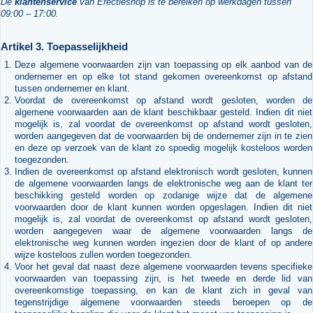
De
klantenservice
van Erectieshop is te bereiken op werkdagen tussen
09:00 – 17:00.
Artikel 3. Toepasselijkheid
Deze algemene voorwaarden zijn van toepassing op elk aanbod van de
ondernemer en op elke tot stand gekomen overeenkomst op afstand
tussen ondernemer en klant.
Voordat de overeenkomst op afstand wordt gesloten, worden de
algemene voorwaarden aan de klant beschikbaar gesteld. Indien dit niet
mogelijk is, zal voordat de overeenkomst op afstand wordt gesloten,
worden aangegeven dat de voorwaarden bij de ondernemer zijn in te zien
en deze op verzoek van de klant zo spoedig mogelijk kosteloos worden
toegezonden.
Indien de overeenkomst op afstand elektronisch wordt gesloten, kunnen
de algemene voorwaarden langs de elektronische weg aan de klant ter
beschikking gesteld worden op zodanige wijze dat de algemene
voorwaarden door de klant kunnen worden opgeslagen. Indien dit niet
mogelijk is, zal voordat de overeenkomst op afstand wordt gesloten,
worden aangegeven waar de algemene voorwaarden langs de
elektronische weg kunnen worden ingezien door de klant of op andere
wijze kosteloos zullen worden toegezonden.
Voor het geval dat naast deze algemene voorwaarden tevens specifieke
voorwaarden van toepassing zijn, is het tweede en derde lid van
overeenkomstige toepassing, en kan de klant zich in geval van
tegenstrijdige algemene voorwaarden steeds beroepen op de