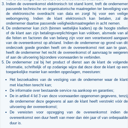
Indien de overeenkomst elektronisch tot stand komt, treft de ondernemer
passende technische en organisatorische maatregelen ter beveiliging van
de elektronische overdracht van data en zorgt hij voor een veilige
webomgeving. Indien de klant elektronisch kan betalen, zal de
ondernemer daartoe passende veiligheidsmaatregelen in acht nemen.
De ondernemer kan zich (binnen wettelijke kaders) op de hoogte stellen
of de klant aan zijn betalingsverplichtingen kan voldoen, alsmede van al
die feiten en factoren die van belang zijn voor een verantwoord aangaan
van de overeenkomst op afstand. Indien de ondernemer op grond van dit
onderzoek goede gronden heeft om de overeenkomst niet aan te gaan,
heeft de ondernemer het recht de overeenkomst of aanvraag te weigeren
of aan de uitvoering bijzondere voorwaarden te verbinden.
De ondernemer zal bij het product of dienst aan de klant de volgende
informatie, schriftelijk of op zodanige wijze dat deze door de klant op een
toegankelijke manier kan worden opgeslagen, meesturen:
Het bezoekadres van de vestiging van de ondernemer waar de klant
met klachten terecht kan;
De informatie over bestaande service na aankoop en garanties;
De in artikel 4 lid 3 van deze voorwaarden opgenomen gegevens, tenzij
de ondernemer deze gegevens al aan de klant heeft verstrekt vóór de
uitvoering der overeenkomst;
De vereisten voor opzegging van de overeenkomst indien de
overeenkomst een duur heeft van meer dan één jaar of van onbepaalde
duur is.