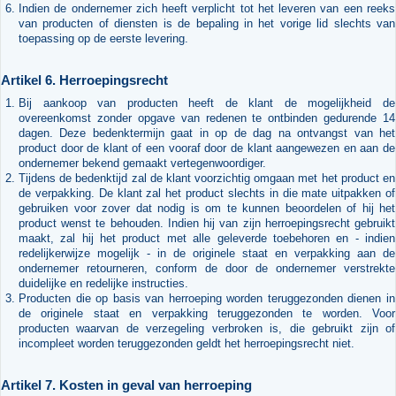
Indien de ondernemer zich heeft verplicht tot het leveren van een reeks
van producten of diensten is de bepaling in het vorige lid slechts van
toepassing op de eerste levering.
Artikel 6. Herroepingsrecht
Bij aankoop van producten heeft de klant de mogelijkheid de
overeenkomst zonder opgave van redenen te ontbinden gedurende 14
dagen. Deze bedenktermijn gaat in op de dag na ontvangst van het
product door de klant of een vooraf door de klant aangewezen en aan de
ondernemer bekend gemaakt vertegenwoordiger.
Tijdens de bedenktijd zal de klant voorzichtig omgaan met het product en
de verpakking. De klant zal het product slechts in die mate uitpakken of
gebruiken voor zover dat nodig is om te kunnen beoordelen of hij het
product wenst te behouden. Indien hij van zijn herroepingsrecht gebruikt
maakt, zal hij het product met alle geleverde toebehoren en - indien
redelijkerwijze mogelijk - in de originele staat en verpakking aan de
ondernemer retourneren, conform de door de ondernemer verstrekte
duidelijke en redelijke instructies.
Producten die op basis van herroeping worden teruggezonden dienen in
de originele staat en verpakking teruggezonden te worden. Voor
producten waarvan de verzegeling verbroken is, die gebruikt zijn of
incompleet worden teruggezonden geldt het herroepingsrecht niet.
Artikel 7. Kosten in geval van herroeping