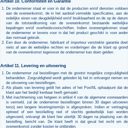
Artikel 10. Conformiteit en Garantie
De ondernemer staat er voor in dat de producten en/of diensten voldoen
aan de overeenkomst, de in het aanbod vermelde specificaties, aan de
redelijke eisen van deugdelijkheid en/of bruikbaarheid en de op de datum
van de totstandkoming van de overeenkomst bestaande wettelijke
bepalingen en/of overheidsvoorschriften. Indien overeengekomen staat
de ondernemer er tevens voor in dat het product geschikt is voor ander
dan normaal gebruik.
Een door de ondernemer, fabrikant of importeur verstrekte garantie doet
niets af aan de wettelijke rechten en vorderingen die de klant op grond
van de overeenkomst tegenover de ondernemer kan doen gelden.
Artikel 11. Levering en uitvoering
De ondernemer zal bestellingen met de grootst mogelijke zorgvuldigheid
behandelen. Zorgvuldigheid wordt geboden bij het in ontvangst nemen en
de uitvoering van bestellingen.
Als plaats van levering geldt het adres of het PostNL ophaalpunt dat de
klant aan het bedrijf kenbaar heeft gemaakt.
Met inachtneming van hetgeen in artikel 4 van de algemene voorwaarden
is vermeld, zal de ondernemer bestellingen binnen 30 dagen uitvoeren
tenzij een langere leveringstermijn is afgesproken. Indien er vertraging
optreed of een best4elling niet of slechts gedeeltelijk kan worden
uitgevoerd, ontvangt de klant hier uiterlijk 30 dagen na plaatsing van de
bestelling, bericht van. De klant heeft in dat geval het recht om de
overeenkomst zonder kosten te ontbinden.