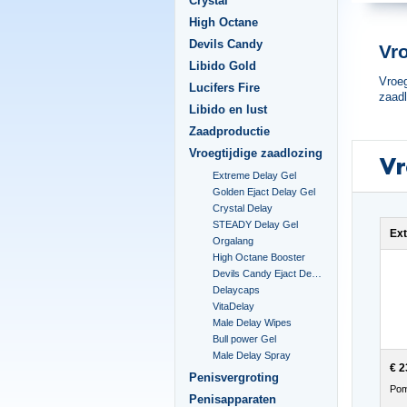
Crystal
High Octane
Devils Candy
Vr
Libido Gold
Vroeg
Lucifers Fire
zaadl
Libido en lust
Zaadproductie
Vroegtijdige zaadlozing
Vr
Extreme Delay Gel
Golden Ejact Delay Gel
Crystal Delay
STEADY Delay Gel
Ext
Orgalang
High Octane Booster
Devils Candy Ejact Delay Gel
Delaycaps
VitaDelay
Male Delay Wipes
Bull power Gel
Male Delay Spray
€ 2
Penisvergroting
Pom
Penisapparaten