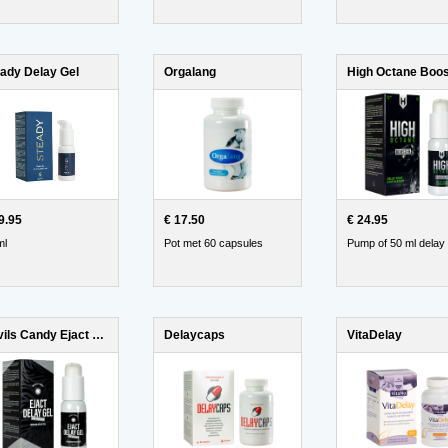
ady Delay Gel
Orgalang
High Octane Boos
9.95
€ 17.50
€ 24.95
ml
Pot met 60 capsules
Pump of 50 ml delay 
Devils Candy Ejact Delay Gel
Delaycaps
VitaDelay