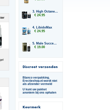
3. High Octane Predator
€ 24.95
ter
4. LibidoMax
€ 24.95
5. Male Success Mood Maker
€ 19.00
gel
Discreet verzonden
Blanco verpakking.
Erectieshop.nl wordt niet
als afzender vermeld
U kunt uw pakket
anoniem bij ons ophalen
Keurmerk