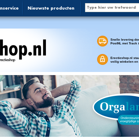
nservice
Nieuwste producten
Snelle levering do
PostNL met Track 
Erectieshop.nl sta
veilig winkelen en