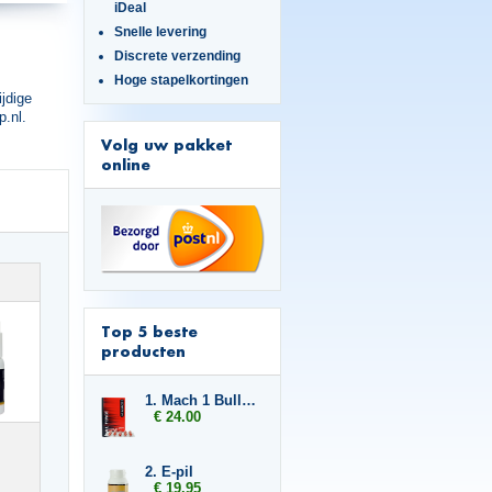
iDeal
Snelle levering
Discrete verzending
Hoge stapelkortingen
ijdige
p.nl.
Volg uw pakket
online
Top 5 beste
producten
1. Mach 1 Bull Force
€ 24.00
2. E-pil
€ 19.95