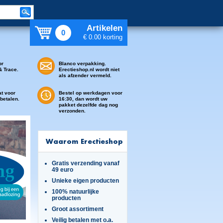
Artikelen
0
€ 0.00 korting
or
Blanco verpakking.
& Trace.
Erectieshop.nl wordt niet
als afzender vermeld.
at voor
Bestel op werkdagen voor
 betalen.
16:30, dan wordt uw
pakket dezelfde dag nog
verzonden.
Waarom Erectieshop
Gratis verzending vanaf
49 euro
Unieke eigen producten
100% natuurlijke
producten
Groot assortiment
Veilig betalen met o.a.