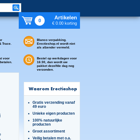
Artikelen
0
€ 0.00 korting
or
Blanco verpakking.
& Trace.
Erectieshop.nl wordt niet
als afzender vermeld.
at voor
Bestel op werkdagen voor
 betalen.
16:30, dan wordt uw
pakket dezelfde dag nog
verzonden.
Waarom Erectieshop
Gratis verzending vanaf
49 euro
Unieke eigen producten
j
100% natuurlijke
producten
Groot assortiment
e
Veilig betalen met o.a.
n