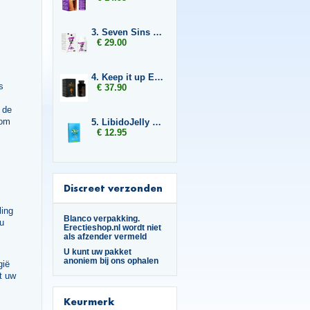
3. Seven Sins Lust
€ 29.00
4. Keep it up Enlargement 2x
s
€ 37.90
 de
 om
5. LibidoJelly 2-pack
€ 12.95
Discreet verzonden
ling
Blanco verpakking.
 u
Erectieshop.nl wordt niet
als afzender vermeld
U kunt uw pakket
anoniem bij ons ophalen
gië
t uw
Keurmerk