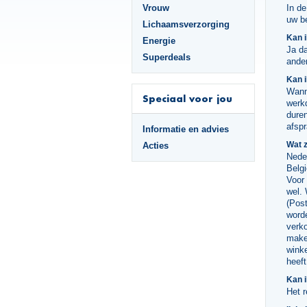
Vrouw
In de
uw be
Lichaamsverzorging
Kan i
Energie
Ja da
Superdeals
ander
Kan i
Wanne
Speciaal voor jou
werk
duren
afsp
Informatie en advies
Wat z
Acties
Neder
Belgi
Voor
wel.
(Post
word
verk
maken
wink
heeft
Kan i
Het r