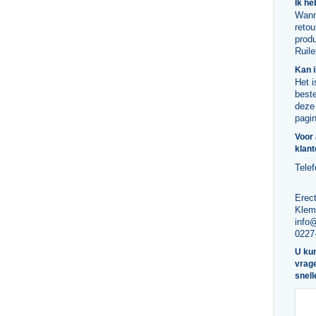
Ik he
Wanne
retou
produ
Ruil
Kan i
Het i
beste
deze 
pagi
Voor
klant
Telef
Erec
Klem
info
0227
U kun
vrage
snell