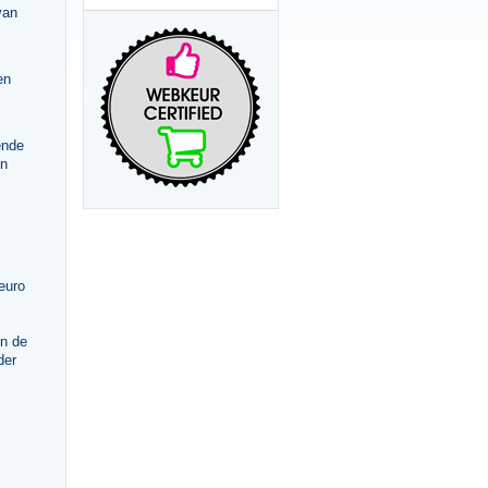
van
en
ende
en
euro
in de
der