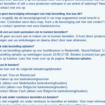
uct bestellen of wilt u onze producten verkopen in uw winkel of webshop? Ne
contact met ons op.
b geen bevestiging ontvangen van mijn bestelling, hoe kan dit?
s mogelijk dat de bevestigingsmail in uw map ongewenste email terecht is
men. Controleer eerst deze map. Kunt u de bevestiging ook hier niet vinden?
 u contact opnemen met onze klantenservice.
 ik een account aanmaken om te kunnen bestellen?
eft geen account aan te maken om te kunnen bestellen. U kunt direct product
oegen aan uw winkelwagen en daarna direct door naar afrekenen.
k mijn bestelling ophalen?
t uw bestelling ophalen op ons hoofdkantoor in Medemblik, Noord-Holland. U
estelling ophalen op werkdagen tussen 10:00-17:00. Betalen (contant) kan g
ns op kantoor. Lees hier meer over op de pagina:
Producten ophalen.
an ik betalen?
len kan met de volgende betaalmogelijkheden:
tcard: Visa en Mastercard
maken op ons bankrekeningnummer
L (alleen voor Nederlandse bankrekeninghouders)
stro (alleen voor Belgische bankrekeninghouders)
ontact Mister Cash (alleen voor Belgische bankrekeninghouders)
k ook onder rembours bestellen en betalen?
s niet mogelijk om onder rembours te bestellen en betalen. Voor meer informa