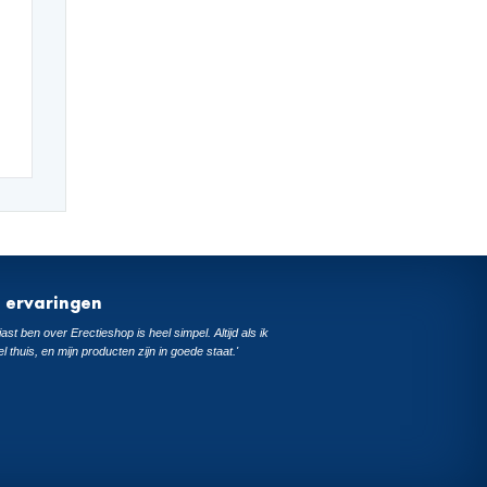
t ervaringen
ast ben over Erectieshop is heel simpel. Altijd als ik
el thuis, en mijn producten zijn in goede staat.'