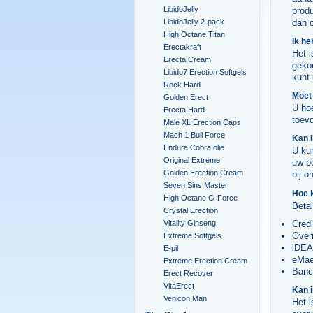
LibidoJelly
prod
LibidoJelly 2-pack
dan 
High Octane Titan
Ik he
Erectakraft
Het i
Erecta Cream
geko
Libido7 Erection Softgels
kunt
Rock Hard
Moet
Golden Erect
U ho
Erecta Hard
toev
Male XL Erection Caps
Mach 1 Bull Force
Kan i
Endura Cobra olie
U kun
Original Extreme
uw b
Golden Erection Cream
bij o
Seven Sins Master
Hoe k
High Octane G-Force
Beta
Crystal Erection
Vitality Ginseng
Credi
Over
Extreme Softgels
iDEA
E-pil
eMae
Extreme Erection Cream
Banc
Erect Recover
VitaErect
Kan i
Venicon Man
Het i