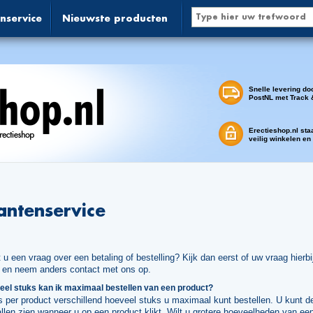
nservice
Nieuwste producten
Snelle levering do
PostNL met Track 
Erectieshop.nl sta
veilig winkelen en
antenservice
 u een vraag over een betaling of bestelling? Kijk dan eerst of uw vraag hierbi
t en neem anders contact met ons op.
el stuks kan ik maximaal bestellen van een product?
s per product verschillend hoeveel stuks u maximaal kunt bestellen. U kunt d
llen zien wanneer u op een product klikt. Wilt u grotere hoeveelheden van ee