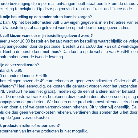
 orderbevestiging die u per mail ontvangen heeft staat een link om de status 
stelling te bekijken. Op deze pagina vindt u ook de Track and Trace code.
k mijn bestelling op een ander adres laten bezorgen?
t kan. Op het bestelformulier vult u uw eigen gegevens in en het adres van e
. Uw bestelling zal dan geleverd worden op het door u aangegeven adres.
k zelf kiezen wanneer mijn bestelling geleverd wordt?
er u voor 16:00 bestelt en betaalt wordt uw bestelling waarschijnlijk de volg
dag aangeboden door de postbode. Bestelt u na 16:00 dan kan dit 2 werkdag
. Bent u de eerste keer niet thuis? Dan kunt u op de website van PostNL een
raak maken voor de tweede levering.
ijn de verzendkosten?
land: € 5.95
ë en andere landen: € 6.95
 bestellingen boven de 49 euro rekenen wij geen verzendkosten. Onder de 49 
 Waarom? Heel eenvoudig, de kosten die gemaakt worden voor het verzenden
NL verstuurt helaas niet gratis), moeten op de een of andere manier betaald
en. De meeste webwinkels berekenen deze kosten door als een soort opslag 
oopprijs van de producten. We kunnen onze producten best allemaal iets duur
 en doen alsof we geen verzendkosten rekenen. Dit vinden wij oneerlijk. De
els die dus geen verzendkosten rekenen, verdienen dus zonder dat u het door
 op de 'geen verzendkosten'.
k producten ruilen of retourneren?
etourneren van intieme producten is niet mogelijk.