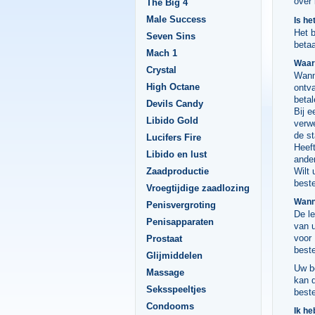
over
The Big 4
Male Success
Is he
Het b
Seven Sins
beta
Mach 1
Waar
Crystal
Wanne
High Octane
ontva
betal
Devils Candy
Bij e
Libido Gold
verwe
de st
Lucifers Fire
Heeft
Libido en lust
ander
Zaadproductie
Wilt 
beste
Vroegtijdige zaadlozing
Wanne
Penisvergroting
De le
Penisapparaten
van u
voor 
Prostaat
beste
Glijmiddelen
Uw be
Massage
kan 
Seksspeeltjes
beste
Condooms
Ik h