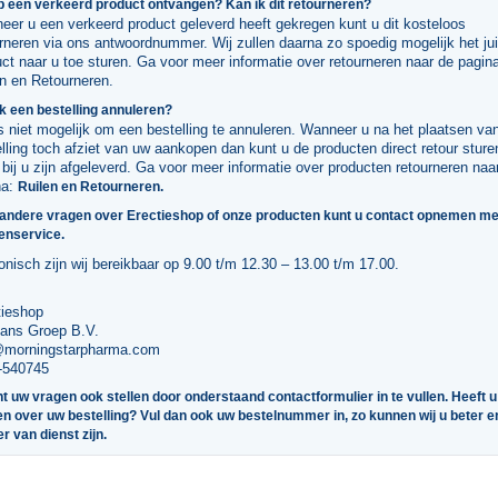
b een verkeerd product ontvangen? Kan ik dit retourneren?
er u een verkeerd product geleverd heeft gekregen kunt u dit kosteloos
rneren via ons antwoordnummer. Wij zullen daarna zo spoedig mogelijk het ju
ct naar u toe sturen. Ga voor meer informatie over retourneren naar de pagin
en en Retourneren
.
k een bestelling annuleren?
s niet mogelijk om een bestelling te annuleren. Wanneer u na het plaatsen va
lling toch afziet van uw aankopen dan kunt u de producten direct retour sture
bij u zijn afgeleverd. Ga voor meer informatie over producten retourneren naa
na:
Ruilen en Retourneren.
 andere vragen over Erectieshop of onze producten kunt u contact opnemen me
enservice.
onisch zijn wij bereikbaar op 9.00 t/m 12.30 – 13.00 t/m 17.00.
tieshop
ans Groep B.V.
@morningstarpharma.com
-540745
t uw vragen ook stellen door onderstaand contactformulier in te vullen. Heeft u
n over uw bestelling? Vul dan ook uw bestelnummer in, zo kunnen wij u beter e
er van dienst zijn.