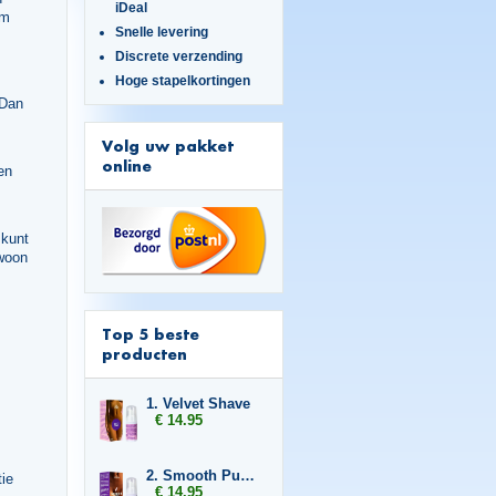
iDeal
em
Snelle levering
Discrete verzending
Hoge stapelkortingen
 Dan
Volg uw pakket
online
en
 kunt
ewoon
Top 5 beste
producten
1. Velvet Shave
€ 14.95
2. Smooth Pussy
tie
€ 14.95