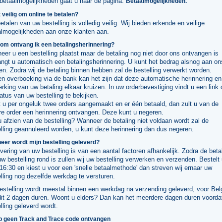
 betaalmogelijkheden gaat u naar de pagina:
Betaalmogelijkheden.
t veilig om online te betalen?
etalen van uw bestelling is volledig veilig. Wij bieden erkende en veilige
almogelijkheden aan onze klanten aan.
om ontvang ik een betalingsherinnering?
er u een bestelling plaatst maar de betaling nog niet door ons ontvangen is
ngt u automatisch een betalingsherinnering. U kunt het bedrag alsnog aan on
en. Zodra wij de betaling binnen hebben zal de bestelling verwerkt worden.
en overboeking via de bank kan het zijn dat deze automatische herinnering en
rking van uw betaling elkaar kruizen. In uw orderbevestiging vindt u een link
atus van uw bestelling te bekijken.
 u per ongeluk twee orders aangemaakt en er één betaald, dan zult u van de
e order een herinnering ontvangen. Deze kunt u negeren.
u afzien van de bestelling? Wanneer de betaling niet voldaan wordt zal de
lling geannuleerd worden, u kunt deze herinnering dan dus negeren.
er wordt mijn bestelling geleverd?
vering van uw bestelling is van een aantal factoren afhankelijk. Zodra de beta
w bestelling rond is zullen wij uw bestelling verwerken en verzenden. Bestelt
16:30 en kiest u voor een 'snelle betaalmethode' dan streven wij ernaar uw
lling nog dezelfde werkdag te versturen.
stelling wordt meestal binnen een werkdag na verzending geleverd, voor Bel
dit 2 dagen duren. Woont u elders? Dan kan het meerdere dagen duren voorda
lling geleverd wordt.
eb geen Track and Trace code ontvangen