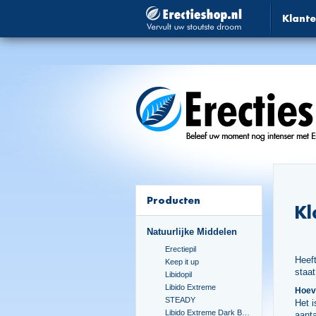
Klante
Producten
Kl
Natuurlijke Middelen
Erectiepil
Heeft
Keep it up
staa
Libidopil
Libido Extreme
Hoeve
STEADY
Het i
Libido Extreme Dark Blue
aanta