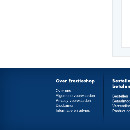
Over Erectieshop
Bestell
betale
Over ons
Algemene voorwaarden
Bestellen
Privacy voorwaarden
Betaalmog
Disclaimer
Verzendin
Informatie en advies
Product o