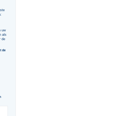
iste
a:
n uw
n als
r de
t de
n