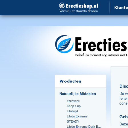
Klante
Producten
Disc
De we
Natuurlijke Middelen
feite
Erectiepil
cons
Keep it up
Libidopil
Geb
Libido Extreme
STEADY
Deze 
Libido Extreme Dark Blue