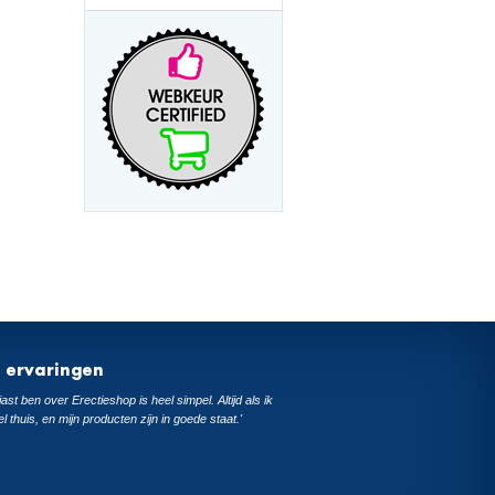
t ervaringen
ast ben over Erectieshop is heel simpel. Altijd als ik
el thuis, en mijn producten zijn in goede staat.'