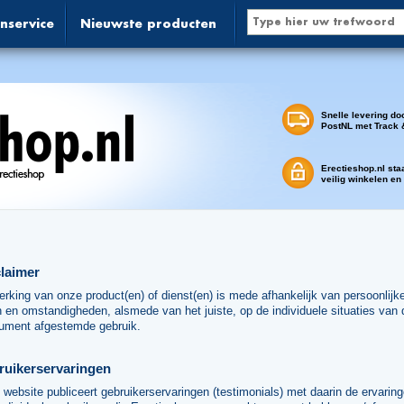
nservice
Nieuwste producten
Snelle levering do
PostNL met Track 
Erectieshop.nl sta
veilig winkelen en
laimer
rking van onze product(en) of dienst(en) is mede afhankelijk van persoonlijk
n en omstandigheden, alsmede van het juiste, op de individuele situaties van 
ument afgestemde gebruik.
ruikerservaringen
website publiceert gebruikerservaringen (testimonials) met daarin de ervarin