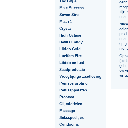
The Big 4
gebru
mogel
Male Success
zijn.
Seven Sins
onze
Mach 1
Niema
Crystal
delen
prod
High Octane
deze 
Devils Candy
op g
niet 
Libido Gold
Lucifers Fire
Op ve
(test
Libido en lust
gebru
Zaadproductie
uw v
wij u
Vroegtijdige zaadlozing
Penisvergroting
Penisapparaten
Prostaat
Glijmiddelen
Massage
Seksspeeltjes
Condooms