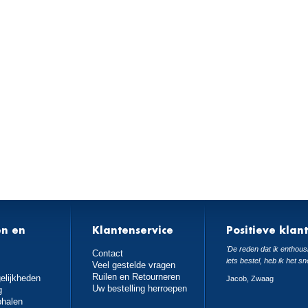
en en
Klantenservice
Positieve klan
n
'De reden dat ik enthousi
Contact
iets bestel, heb ik het sn
Veel gestelde vragen
Ruilen en Retourneren
elijkheden
Jacob, Zwaag
Uw bestelling herroepen
g
phalen