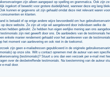
ikerservaringen zijn alleen aangepast op spelling en grammatica. Ook zijn ze
ijk ingekort of bewerkt voor grotere duidelijkheid, wanneer deze erg lang blek
 Ook kunnen er gegevens uit zijn gehaald omdat deze niet relevant waren voor
 consumenten en klanten.
nd is betaald of op enige andere wijze bevoordeeld om hun gebruikerservarin
 op deze website. Ze zijn uit vrije wil aangeleverd door individuen welke de
ucten hebben gebruikt. Ze hebben hun eigen eerlijke mening aan ons aangebo
testimonials zijn niet gewerft door ons. De aanbieders van de testimonials h
een enkele manier rendement gehaald voor het aanleveren van de testimonials
op het moment van aanlevering en ook niet in de toekomst.
rzoek zijn geen e-mailadressen gepubliceerd in de originele gebruikerservari
imonials) op onze site. Wilt u contact opnemen met de auteur van een specifi
ikerservaring (testimonials)? Stuurt u ons dan een verzoek per e-mail met hie
ragen over de desbetreffende testimonials. Na toestemming van de auteur stu
w e-mail door.