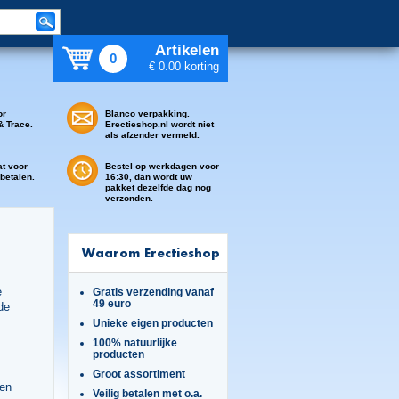
Artikelen
0
€ 0.00 korting
or
Blanco verpakking.
& Trace.
Erectieshop.nl wordt niet
als afzender vermeld.
at voor
Bestel op werkdagen voor
 betalen.
16:30, dan wordt uw
pakket dezelfde dag nog
verzonden.
Waarom Erectieshop
e
Gratis verzending vanaf
49 euro
de
Unieke eigen producten
100% natuurlijke
producten
Groot assortiment
gen
Veilig betalen met o.a.