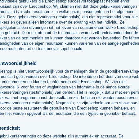
ndividuele gebruikers die Erectieshop succesvol toegepast hebben en/of
usiast zijn over Erectieshop. Wij claimen niet dat deze gebruikerservaringen
imonials) typische resultaten zijn welke onze consumenten in het algemeen
en. Deze gebruikerservaringen (testimonials) zijn niet representatief voor alle
ikers en geven alleen informatie over de ervaring van het individu. Ze
spiegelen alleen ervaringen uit het leven van consumenten welke Erectieshop
n gebruikt. De resultaten uit de testimonials waren zelf ondervonden door de
iker van de testimonials en kunnen daardoor niet worden bevestigd. De feite
andigheden van de eigen resultaten kunnen variëren van de aangelegenheden
 de resultaten uit de testimonials zijn behaald.
ntwoordelijkheid
ieshop is niet verantwoordelijk voor de meningen die in de gebruikerservaring
imonials) geuit worden over Erectieshop. De intentie en het doel van deze web
 consumenten en klanten te informeren over Erectieshop. Wij zijn niet
twoordelijk voor fouten of weglatingen van informatie in de aangeleverde
ikerservaringen (testimonials) van derden. Het is mogelijk dat u met een perf
ik van het programma niet de resultaten zult behalen die worden beschreven 
uikerservaringen (testimonials). Nogmaals; ze zijn bedoeld om een showcase 
voor de beste resultaten die gebruikers van Erectieshop kunnen behalen, en
n niet worden opgevat als de resultaten die een typische gebruiker behaalt.
enticiteit
gebruikerservaringen op deze website zijn authentiek en accuraat. De