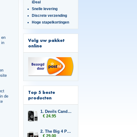
iDeal
Snelle levering
Discrete verzending
Hoge stapelkortingen
n en
Volg uw pakket
 in
online
en
site
ect
Top 5 beste
in de
producten
te
1. Devils Candy Ejact Delay Gel
€ 24.95
2. The Big 4 Pussy Filler
€ 29.00