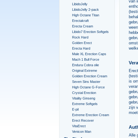
van i
LibidoJelly
entho
LibidoJelly 2-pack
(test
High Octane Titan
behal
Erectakraft
gebru
Erecta Cream
weer
Libido7 Erection Softgels
hebbe
Rock Hard
gebru
omst
Golden Erect
welke
Erecta Hard
Male XL Erection Caps
Mach 1 Bull Force
Vera
Endura Cobra olie
Erect
Original Extreme
(test
Golden Erection Cream
is om
Seven Sins Master
veran
High Octane G-Force
gebru
Crystal Erection
gebru
Vitality Ginseng
gebr
Extreme Softgels
zijn 
E-pil
moete
Extreme Erection Cream
Erect Recover
VitaErect
Auth
Venicon Man
Alle 