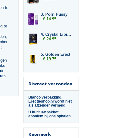
en te
3. Porn Pussy
€ 14.95
g te
4. Crystal Libido Jelly
den;
€ 24.95
ebben
;
5. Golden Erect
€ 19.75
ngen
eke
rin
ren
Discreet verzonden
Blanco verpakking.
Erectieshop.nl wordt niet
als afzender vermeld
U kunt uw pakket
anoniem bij ons ophalen
Keurmerk