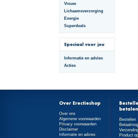
Vrouw
Lichaamsverzorging
Energie
Superdeals
Speciaal voor jou
Informatie en advies
Acties
Over Erectieshop
Bestell
betale
Over ons
Algemene voorwaarden
Bestellen
Privacy voorwaarden
Betaalmog
Disclaimer
Verzendin
Informatie en advies
Product o