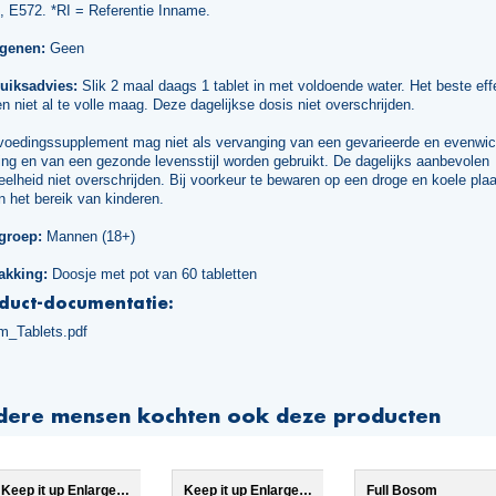
, E572. *RI = Referentie Inname.
rgenen:
Geen
uiksadvies:
Slik 2 maal daags 1 tablet in met voldoende water. Het beste effe
n niet al te volle maag. Deze dagelijkse dosis niet overschrijden.
voedingssupplement mag niet als vervanging van een gevarieerde en evenwic
ng en van een gezonde levensstijl worden gebruikt. De dagelijks aanbevolen
elheid niet overschrijden. Bij voorkeur te bewaren op een droge en koele plaa
n het bereik van kinderen.
groep:
Mannen (18+)
akking:
Doosje met pot van 60 tabletten
duct-documentatie:
m_Tablets.pdf
dere mensen kochten ook deze producten
Keep it up Enlargement 3x
Keep it up Enlargement 2x
Full Bosom