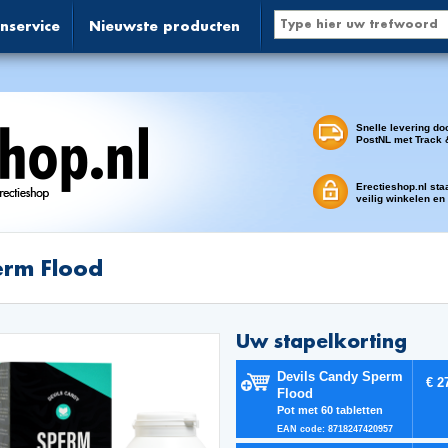
nservice
Nieuwste producten
Snelle levering do
PostNL met Track 
Erectieshop.nl sta
veilig winkelen en
rm Flood
Uw stapelkorting
Devils Candy Sperm
€ 2
Flood
Pot met 60 tabletten
EAN code: 8718247420957