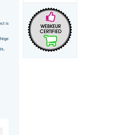
ct is
htige
ts,