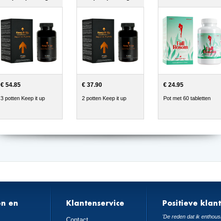
€ 54.85
€ 37.90
€ 24.95
3 potten Keep it up
2 potten Keep it up
Pot met 60 tabletten
en en
Klantenservice
Positieve klan
n
'De reden dat ik enthousi
Contact