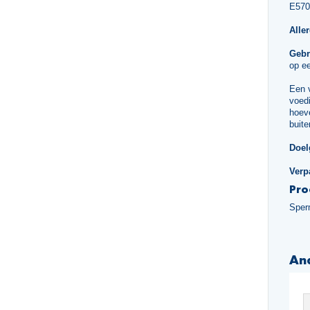
E570
Alle
Gebr
op ee
Een 
voedi
hoeve
buite
Doel
Verp
Pro
Sper
An