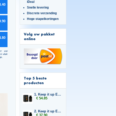
iDeal
3.40
Snelle levering
Discrete verzending
Hoge stapelkortingen
9.90
Volg uw pakket
4.80
online
er uw
en vlak
je.
Top 5 beste
producten
1. Keep it up Enlargement 3x
€ 54.85
2. Keep it up Enlargement 2x
€ 37.90