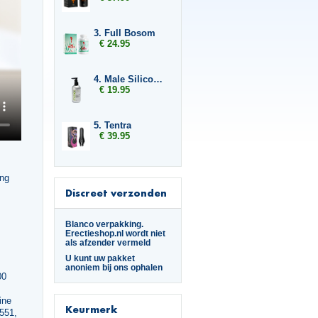
3. Full Bosom
€ 24.95
4. Male Silicone Based 250ml
€ 19.95
5. Tentra
€ 39.95
ing
Discreet verzonden
Blanco verpakking.
Erectieshop.nl wordt niet
als afzender vermeld
U kunt uw pakket
anoniem bij ons ophalen
00
,
ine
Keurmerk
551,