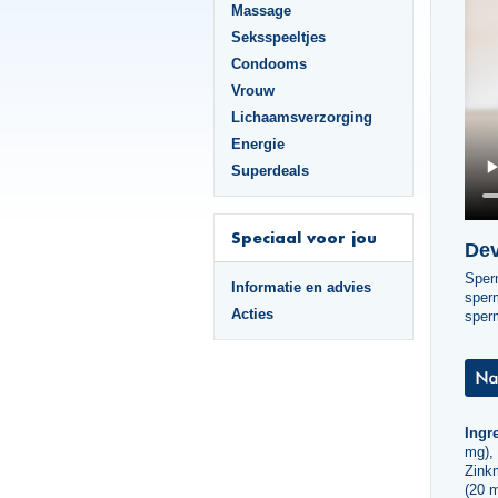
Massage
Seksspeeltjes
Condooms
Vrouw
Lichaamsverzorging
Energie
Superdeals
Speciaal voor jou
Dev
Sper
Informatie en advies
sperm
Acties
sperm
Ingre
mg),
Zink
(20 