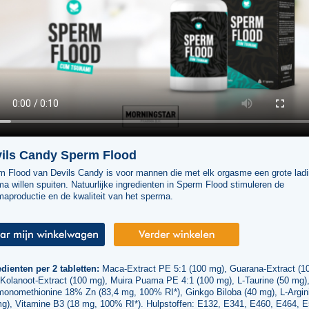
ils Candy Sperm Flood
m Flood van Devils Candy is voor mannen die met elk orgasme een grote lad
a willen spuiten. Natuurlijke ingredienten in Sperm Flood stimuleren de
aproductie en de kwaliteit van het sperma.
dienten per 2 tabletten:
Maca-Extract PE 5:1 (100 mg), Guarana-Extract (1
 Kolanoot-Extract (100 mg), Muira Puama PE 4:1 (100 mg), L-Taurine (50 mg)
monomethionine 18% Zn (83,4 mg, 100% RI*), Ginkgo Biloba (40 mg), L-Argin
mg), Vitamine B3 (18 mg, 100% RI*). Hulpstoffen: E132, E341, E460, E464, E