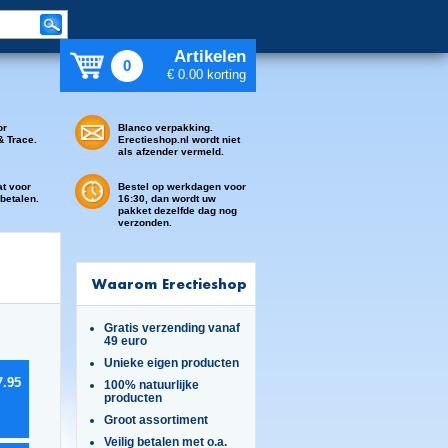
Artikelen
0
€ 0.00 korting
or
Blanco verpakking.
& Trace.
Erectieshop.nl wordt niet
als afzender vermeld.
at voor
Bestel op werkdagen voor
 betalen.
16:30, dan wordt uw
pakket dezelfde dag nog
verzonden.
Waarom Erectieshop
Gratis verzending vanaf
49 euro
Unieke eigen producten
7.95
100% natuurlijke
producten
Groot assortiment
Veilig betalen met o.a.