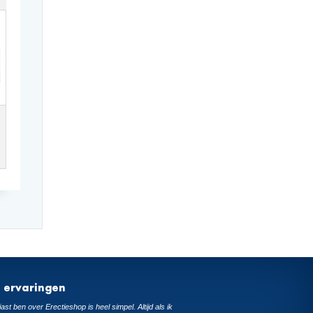
t ervaringen
ast ben over Erectieshop is heel simpel. Altijd als ik