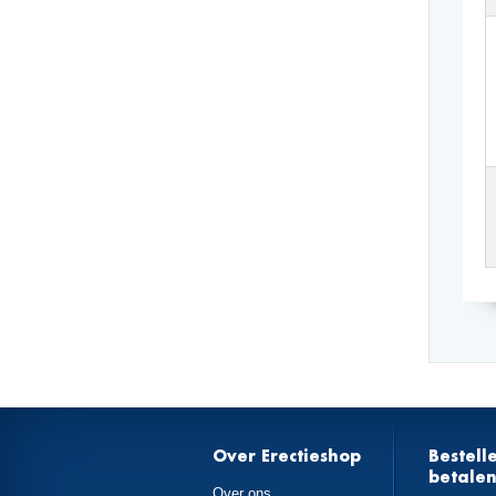
Over Erectieshop
Bestell
betale
Over ons