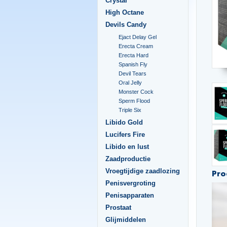
Crystal
High Octane
Devils Candy
Ejact Delay Gel
Erecta Cream
Erecta Hard
Spanish Fly
Devil Tears
Oral Jelly
Monster Cock
Sperm Flood
Triple Six
Libido Gold
Lucifers Fire
Libido en lust
Zaadproductie
Vroegtijdige zaadlozing
Pro
Penisvergroting
Penisapparaten
Prostaat
Glijmiddelen