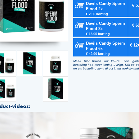
Devils Candy Sperm
€ 5
Flood 2x
€ 2.50 korting
Devils Candy Sperm
€ 6
Flood 3x
€ 13.95 korting
Devils Candy Sperm
€ 12
Flood 6x
€ 42.90 korting
Maak hier boven uw keuze. Hoe grot
bestelling hoe meer korting u krijgt. Klik op e
en uw bestelling komt direct in uw winkelmand
duct-videos: