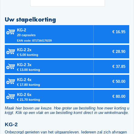
Uw stapelkorting
KG-2
€ 16.95
20 capsules
EAN code: 8717344170239
KG-2 2x
€ 28.90
€ 5.00 korting
KG-2 3x
€ 37.85
€ 13.00 korting
KG-2 4x
€ 50.00
€ 17.80 korting
KG-2 6x
€ 80.00
€ 21.70 korting
Maak hier boven uw keuze. Hoe groter uw bestelling hoe meer korting u
krijgt. Klik op een vlak en uw bestelling komt direct in uw winkelmandje.
KG-2
Onbezorgd genieten van het uitgaansleven. Iedereen zal zich afvragen