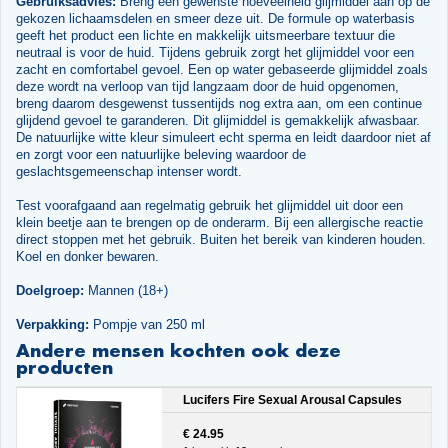
Gebruiksadvies:
Breng een gewenste hoeveelheid glijmiddel aan op de
gekozen lichaamsdelen en smeer deze uit. De formule op waterbasis
geeft het product een lichte en makkelijk uitsmeerbare textuur die
neutraal is voor de huid. Tijdens gebruik zorgt het glijmiddel voor een
zacht en comfortabel gevoel. Een op water gebaseerde glijmiddel zoals
deze wordt na verloop van tijd langzaam door de huid opgenomen,
breng daarom desgewenst tussentijds nog extra aan, om een continue
glijdend gevoel te garanderen. Dit glijmiddel is gemakkelijk afwasbaar.
De natuurlijke witte kleur simuleert echt sperma en leidt daardoor niet af
en zorgt voor een natuurlijke beleving waardoor de
geslachtsgemeenschap intenser wordt.
Test voorafgaand aan regelmatig gebruik het glijmiddel uit door een
klein beetje aan te brengen op de onderarm. Bij een allergische reactie
direct stoppen met het gebruik. Buiten het bereik van kinderen houden.
Koel en donker bewaren.
Doelgroep:
Mannen (18+)
Verpakking:
Pompje van 250 ml
Andere mensen kochten ook deze
producten
Lucifers Fire Sexual Arousal Capsules
€ 24.95