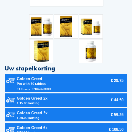
Uw stapelkorting
Golden Greed
€ 29.75
Pot with 60 tablets
EAN code: 8718247420926
Golden Greed 2x
€ 44.50
€ 15.00 korting
Golden Greed 3x
€ 59.25
€ 30.00 korting
Golden Greed 6x
€ 108.50