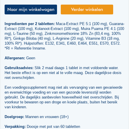
Ingredienten per 2 tabletten:
Maca-Extract PE 5:1 (100 mg), Guarana-
Extract (100 mg), Kolanoot-Extract (100 mg), Muira Puama PE 4:1 (100
mg), L-Taurine (50 mg), Zinkmonomethionine 18% Zn (83,4 mg, 100%
RI*), Ginkgo Biloba (40 mg), L-Arginine (20 mg), Vitamine B3 (18 mg,
100% RI*). Hulpstoffen: E132, E341, E460, E464, E551, E570, E572.
*RI = Referentie Inname.
Allergenen:
Geen
Gebruiksadvies:
Slik 2 maal daags 1 tablet in met voldoende water.
Het beste effect is op een niet al te volle maag. Deze dagelijkse dosis
niet overschrijden.
Een voedingssupplement mag niet als vervanging van een gevarieerde
en evenwichtige voeding en van een gezonde levensstijl worden
gebruikt. De dagelijks aanbevolen hoeveelheid niet overschrijden. Bij
voorkeur te bewaren op een droge en koele plaats, buiten het bereik
van kinderen.
Doelgroep:
Mannen en vrouwen (18+)
Verpakking:
Doosje met pot van 60 tabletten