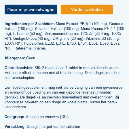
Ingredienten per 2 tabletten:
Maca-Extract PE 5:1 (100 mg), Guarana-
Extract (100 mg), Kolanoot-Extract (100 mg), Muira Puama PE 4:1 (100
mg), L-Taurine (50 mg), Zinkmonomethionine 18% Zn (83,4 mg, 100%
RI*), Ginkgo Biloba (40 mg), L-Arginine (20 mg), Vitamine B3 (18 mg,
100% RI*). Hulpstoffen: E132, E341, E460, E464, E551, E570, E572.
*RI = Referentie Inname.
Allergenen:
Geen
Gebruiksadvies:
Slik 2 maal daags 1 tablet in met voldoende water.
Het beste effect is op een niet al te volle maag. Deze dagelijkse dosis
niet overschrijden.
Een voedingssupplement mag niet als vervanging van een gevarieerde
en evenwichtige voeding en van een gezonde levensstijl worden
gebruikt. De dagelijks aanbevolen hoeveelheid niet overschrijden. Bij
voorkeur te bewaren op een droge en koele plaats, buiten het bereik
van kinderen.
Doelgroep:
Mannen en vrouwen (18+)
Verpakking:
Doosje met pot van 60 tabletten