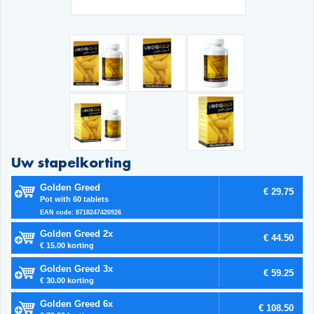
Uw stapelkorting
Golden Greed
€ 29.75
Pot with 60 tablets
EAN code: 8718247420926
Golden Greed 2x
€ 44.50
€ 15.00 korting
Golden Greed 3x
€ 59.25
€ 30.00 korting
Golden Greed 6x
€ 108.50