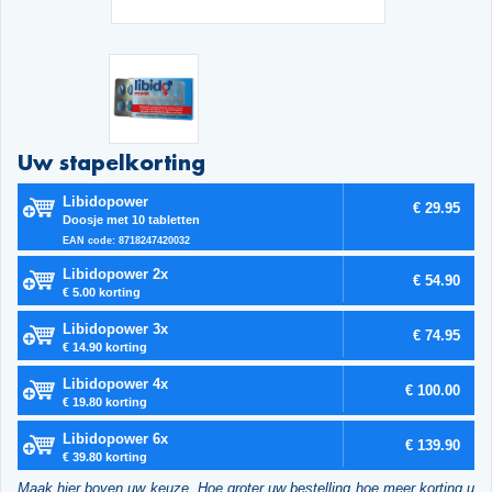
Uw stapelkorting
Libidopower
€ 29.95
Doosje met 10 tabletten
EAN code: 8718247420032
Libidopower 2x
€ 54.90
€ 5.00 korting
Libidopower 3x
€ 74.95
€ 14.90 korting
Libidopower 4x
€ 100.00
€ 19.80 korting
Libidopower 6x
€ 139.90
€ 39.80 korting
Maak hier boven uw keuze. Hoe groter uw bestelling hoe meer korting u