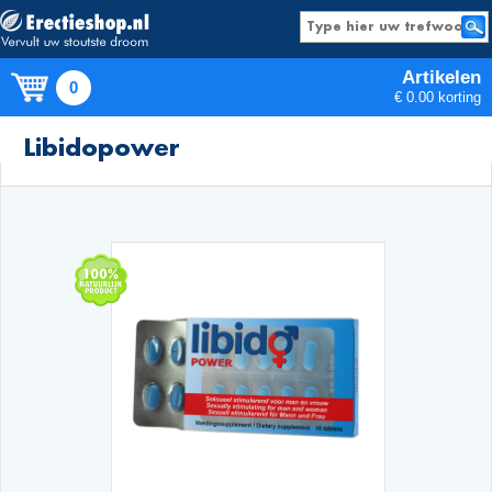
Artikelen
0
€ 0.00 korting
Producten
Libidopower