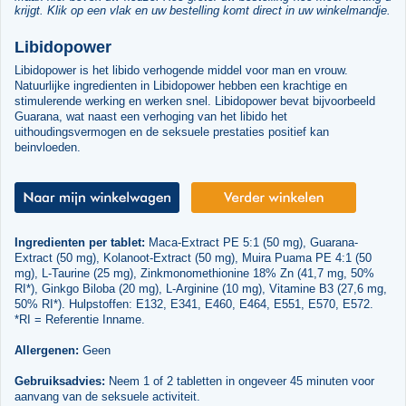
krijgt. Klik op een vlak en uw bestelling komt direct in uw winkelmandje.
Libidopower
Libidopower is het libido verhogende middel voor man en vrouw.
Natuurlijke ingredienten in Libidopower hebben een krachtige en
stimulerende werking en werken snel. Libidopower bevat bijvoorbeeld
Guarana, wat naast een verhoging van het libido het
uithoudingsvermogen en de seksuele prestaties positief kan
beinvloeden.
Ingredienten per tablet:
Maca-Extract PE 5:1 (50 mg), Guarana-
Extract (50 mg), Kolanoot-Extract (50 mg), Muira Puama PE 4:1 (50
mg), L-Taurine (25 mg), Zinkmonomethionine 18% Zn (41,7 mg, 50%
RI*), Ginkgo Biloba (20 mg), L-Arginine (10 mg), Vitamine B3 (27,6 mg,
50% RI*). Hulpstoffen: E132, E341, E460, E464, E551, E570, E572.
*RI = Referentie Inname.
Allergenen:
Geen
Gebruiksadvies:
Neem 1 of 2 tabletten in ongeveer 45 minuten voor
aanvang van de seksuele activiteit.