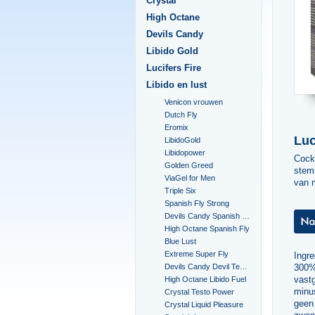
Crystal
High Octane
Devils Candy
Libido Gold
Lucifers Fire
Libido en lust
Venicon vrouwen
Dutch Fly
Eromix
Luc
LibidoGold
Libidopower
Cock
Golden Greed
stemm
ViaGel for Men
van 
Triple Six
Spanish Fly Strong
Devils Candy Spanish Fly
High Octane Spanish Fly
Blue Lust
Extreme Super Fly
Ingre
Devils Candy Devil Tears
300%*
vast
High Octane Libido Fuel
minu
Crystal Testo Power
geen 
Crystal Liquid Pleasure