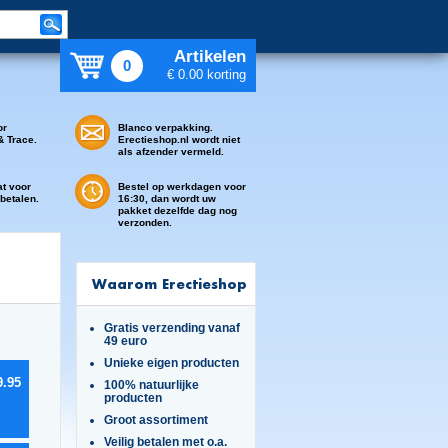
Artikelen
0
€ 0.00 korting
or
Blanco verpakking.
& Trace.
Erectieshop.nl wordt niet
als afzender vermeld.
at voor
Bestel op werkdagen voor
 betalen.
16:30, dan wordt uw
pakket dezelfde dag nog
verzonden.
Waarom Erectieshop
Gratis verzending vanaf
49 euro
Unieke eigen producten
9.95
100% natuurlijke
producten
Groot assortiment
Veilig betalen met o.a.