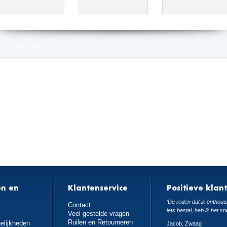
en en
Klantenservice
Positieve klan
n
'De reden dat ik enthousi
Contact
iets bestel, heb ik het sn
Veel gestelde vragen
Ruilen en Retourneren
elijkheden
Jacob, Zwaag