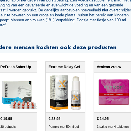
gerschap of het geven van borstvoeding. Een voedingssupplement mag niet 
anging van een gevarieerde en evenwichtige voeding en van een gezonde
sstijl worden gebruikt. De dagelijks aanbevolen hoeveelheid niet overschrijden
eur te bewaren op een droge en koele plaats, buiten het bereik van kinderen.
groep: Mannen en vrouwen (18+) Verpakking: Doosje met flesje van 100 ml
stof
dere mensen kochten ook deze producten
ReFresh Sober Up
Extreme Delay Gel
Venicon vrouw
€ 19.95
€ 23.95
€ 14.95
30 softgels
Pompje met 50 ml gel
1 pakje met 4 tabletten