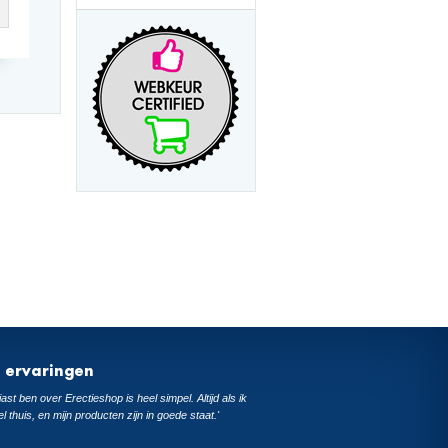
t ervaringen
ast ben over Erectieshop is heel simpel. Altijd als ik
el thuis, en mijn producten zijn in goede staat.'