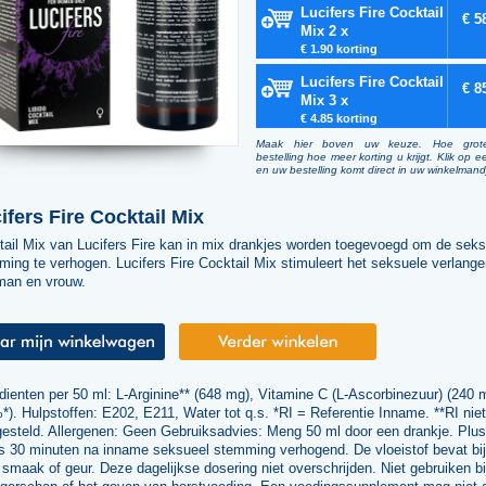
Lucifers Fire Cocktail
€ 5
Mix 2 x
€ 1.90 korting
Lucifers Fire Cocktail
€ 8
Mix 3 x
€ 4.85 korting
Maak hier boven uw keuze. Hoe grot
bestelling hoe meer korting u krijgt. Klik op e
en uw bestelling komt direct in uw winkelmand
ifers Fire Cocktail Mix
tail Mix van Lucifers Fire kan in mix drankjes worden toegevoegd om de seks
ing te verhogen. Lucifers Fire Cocktail Mix stimuleert het seksuele verlang
man en vrouw.
dienten per 50 ml: L-Arginine** (648 mg), Vitamine C (L-Ascorbinezuur) (240 
). Hulpstoffen: E202, E211, Water tot q.s. *RI = Referentie Inname. **RI niet
gesteld. Allergenen: Geen Gebruiksadvies: Meng 50 ml door een drankje. Plus
s 30 minuten na inname seksueel stemming verhogend. De vloeistof bevat bi
smaak of geur. Deze dagelijkse dosering niet overschrijden. Niet gebruiken bi