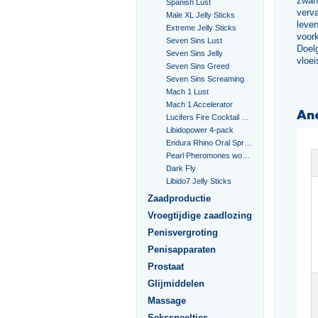
zwan
Spanish Lust
verv
Male XL Jelly Sticks
leven
Extreme Jelly Sticks
voork
Seven Sins Lust
Doel
Seven Sins Jelly
vloei
Seven Sins Greed
Seven Sins Screaming
Mach 1 Lust
Mach 1 Accelerator
An
Lucifers Fire Cocktail Mix
Libidopower 4-pack
Endura Rhino Oral Spray
Pearl Pheromones women 14ml
Dark Fly
Libido7 Jelly Sticks
Zaadproductie
Vroegtijdige zaadlozing
Penisvergroting
Penisapparaten
Prostaat
Glijmiddelen
Massage
Seksspeeltjes