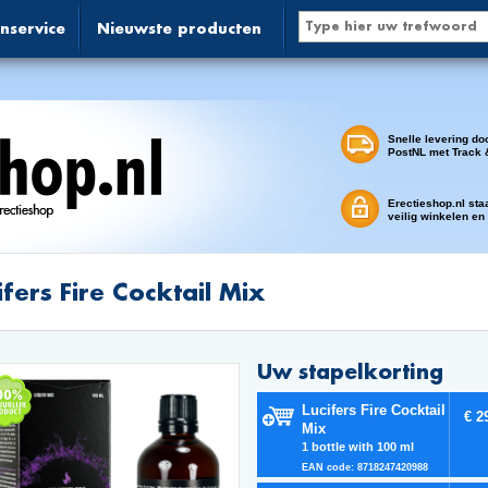
nservice
Nieuwste producten
Snelle levering do
PostNL met Track 
Erectieshop.nl sta
veilig winkelen en
ifers Fire Cocktail Mix
Uw stapelkorting
Lucifers Fire Cocktail
€ 2
Mix
1 bottle with 100 ml
EAN code: 8718247420988