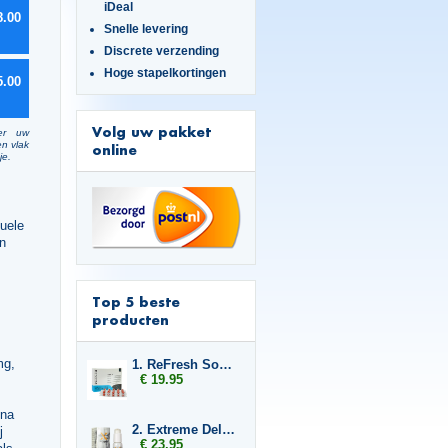
iDeal
8.00
Snelle levering
Discrete verzending
Hoge stapelkortingen
5.00
Volg uw pakket
er uw
en vlak
online
je.
uele
en
Top 5 beste
producten
mg,
1. ReFresh Sober Up
€ 19.95
jna
2. Extreme Delay Gel
j
€ 23.95