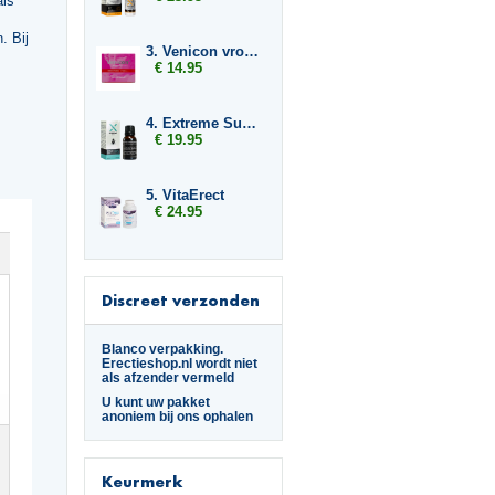
als
. Bij
3. Venicon vrouw
€ 14.95
4. Extreme Super Fly
€ 19.95
5. VitaErect
€ 24.95
Discreet verzonden
Blanco verpakking.
Erectieshop.nl wordt niet
als afzender vermeld
U kunt uw pakket
anoniem bij ons ophalen
Keurmerk