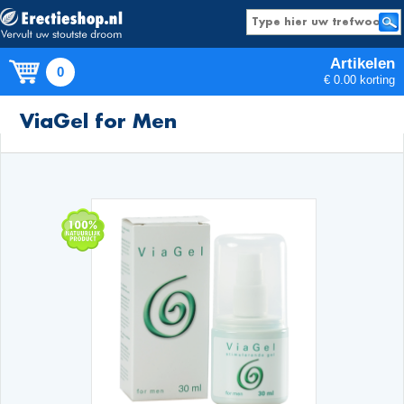
Artikelen
0
€ 0.00 korting
Producten
ViaGel for Men