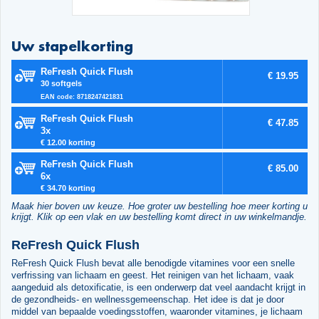
Uw stapelkorting
ReFresh Quick Flush
€ 19.95
30 softgels
EAN code: 8718247421831
ReFresh Quick Flush
€ 47.85
3x
€ 12.00 korting
ReFresh Quick Flush
€ 85.00
6x
€ 34.70 korting
Maak hier boven uw keuze. Hoe groter uw bestelling hoe meer korting u
krijgt. Klik op een vlak en uw bestelling komt direct in uw winkelmandje.
ReFresh Quick Flush
ReFresh Quick Flush bevat alle benodigde vitamines voor een snelle
verfrissing van lichaam en geest. Het reinigen van het lichaam, vaak
aangeduid als detoxificatie, is een onderwerp dat veel aandacht krijgt in
de gezondheids- en wellnessgemeenschap. Het idee is dat je door
middel van bepaalde voedingsstoffen, waaronder vitamines, je lichaam