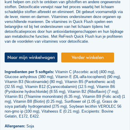
kunt helpen om zich te ontdoen van gifstoffen en andere ongewenste
stoffen. Detoxificatie verwijst naar het proces waarbij het lichaam
schadelijke stoffen afbreekt en elimineert. Dit gebeurt voornamelijk via
de lever, nieren en darmen. Vitamines ondersteunen deze organen op
verschillende manieren. De vitamines in Quick Flush spelen een
belangrijke rol bij het ondersteunen van het lichaam tijdens het
detoxificatieproces door hun antioxidanteigenschappen en hun bijdrage
aan metabolische functies. Met ReFresh Quick Flush kun je profiteren
van de voordelen van vitamines voor detoxificatie.
Ingredienten per 5 softgels:
Vitamin C (Ascorbic acid) (400 mg),
Glucose anhydrous (380 mg), Vitamin E (DL-alfa-tocopherol) (90 mg),
Vitamin B3 (Nicotinamide) (80 mg), Vitamin B5 (Pantothenic acid)
(32.55 mg), Vitamin B12 (Cyanocobalamin) (12.5 mg), Vitamin B6
(Pyridoxine hydrochloride) (8.55 mg), Vitamin B2 (Riboflavin) (7 mg),
Vitamin B1 (Thiamine mononitrate) (6.35 mg), Vitamin B9 (Folic acid) (1
mg), Vitamin B8 (Biotin) (0.25 mg), Sunflower oil (1.05 g), Grass de
soya partially hydrogenated (275 mg), Soybean lecithin VEROLEC 56
non-gmo ip (100 mg), Vitaheess E (0.21 mg). Excipients: Bovine
Gelatin, E172, E422.
Allergenen:
Soja