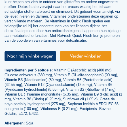
kunt helpen om zich te ontdoen van gifstoffen en andere ongewenste
stoffen. Detoxificatie verwijst naar het proces waarbij het lichaam
schadelijke stoffen afbreekt en elimineert. Dit gebeurt voornamelijk via
de lever, nieren en darmen. Vitamines ondersteunen deze organen op
verschillende manieren. De vitamines in Quick Flush spelen een
belangrijke rol bij het ondersteunen van het lichaam tijdens het
detoxificatieproces door hun antioxidanteigenschappen en hun bijdrage
aan metabolische functies. Met ReFresh Quick Flush kun je profiteren
van de voordelen van vitamines voor detoxificatie.
Ingredienten per 5 softgels:
Vitamin C (Ascorbic acid) (400 mg),
Glucose anhydrous (380 mg), Vitamin E (DL-alfa-tocopherol) (90 mg),
Vitamin B3 (Nicotinamide) (80 mg), Vitamin B5 (Pantothenic acid)
(32.55 mg), Vitamin B12 (Cyanocobalamin) (12.5 mg), Vitamin B6
(Pyridoxine hydrochloride) (8.55 mg), Vitamin B2 (Riboflavin) (7 mg),
Vitamin B1 (Thiamine mononitrate) (6.35 mg), Vitamin B9 (Folic acid) (1
mg), Vitamin B8 (Biotin) (0.25 mg), Sunflower oil (1.05 g), Grass de
soya partially hydrogenated (275 mg), Soybean lecithin VEROLEC 56
non-gmo ip (100 mg), Vitaheess E (0.21 mg). Excipients: Bovine
Gelatin, E172, E422.
Allergenen:
Soja