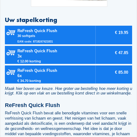
Uw stapelkorting
ReFresh Quick Flush
€ 19.95
30 softgels
EAN code: 8718247421831
ReFresh Quick Flush
€ 47.85
3x
€ 12.00 korting
ReFresh Quick Flush
€ 85.00
6x
€ 34.70 korting
Maak hier boven uw keuze. Hoe groter uw bestelling hoe meer korting u
krijgt. Klik op een vlak en uw bestelling komt direct in uw winkelmandje.
ReFresh Quick Flush
ReFresh Quick Flush bevat alle benodigde vitamines voor een snelle
verfrissing van lichaam en geest. Het reinigen van het lichaam, vaak
aangeduid als detoxificatie, is een onderwerp dat veel aandacht krijgt in
de gezondheids- en wellnessgemeenschap. Het idee is dat je door
middel van bepaalde voedingsstoffen, waaronder vitamines, je lichaam