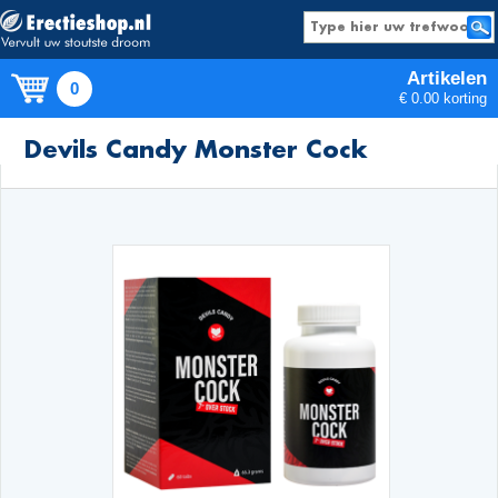
Artikelen
0
€ 0.00 korting
Producten
Devils Candy Monster Cock