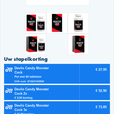
Uw stapelkorting
Devils Candy Monster
€ 27.95
Cock
Pot met 60 tabletten
EAN code: 8718247420940
Devils Candy Monster
€ 52.90
Cock 2x
€ 3.00 korting
Devils Candy Monster
€ 73.85
Cock 3x
€ 10.00 korting