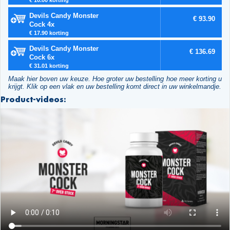
Devils Candy Monster
€ 93.90
Cock 4x
€ 17.90 korting
Devils Candy Monster
€ 136.69
Cock 6x
€ 31.01 korting
Maak hier boven uw keuze. Hoe groter uw bestelling hoe meer korting u
krijgt. Klik op een vlak en uw bestelling komt direct in uw winkelmandje.
Product-videos: