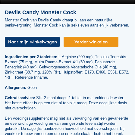
Devils Candy Monster Cock
Monster Cock van Devils Candy draagt bij aan een natuurlijke
penisvergroting. Monster Cock kan je seksleven aanzienlijk verbeteren.
Ingredienten per 2 tabletten:
L-Arginine (200 mg), Tribulus Terrestris-
Extract (75 mg), Muira Puama-Extract 4:1 (50 mg), Fenusterols
Fenegriek (40 mg), Gehydrogeneerde Vegetarische Olie (40 mg),
Zinkcitraat (38,7 mg, 120% RI*). Hulpstoffen: E170, E460, E551, E572.
*RI = Referentie Inname.
Allergenen:
Geen
Gebruiksadvies:
Slik 2 maal daags 1 tablet in met voldoende water.
Het beste effect is op een niet al te volle maag. Deze dagelijkse dosis
niet overschrijden.
Een voedingssupplement mag niet als vervanging van een gevarieerde
en evenwichtige voeding en van een gezonde levensstijl worden
gebruikt. De dagelijks aanbevolen hoeveelheid niet overschrijden. Bij
voorkeur te bewaren op een droge en koele plaats, buiten het bereik