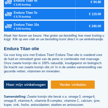
Endura Titan 4x
€ 94.80
€ 5.00 korting
Endura Titan 5x
€ 119.00
€ 5.75 korting
Endura Titan 10x
€ 240.00
€ 9.50 korting
Maak hier boven uw keuze. Hoe groter uw bestelling hoe meer korting u
krijgt. Klik op een vlak en uw bestelling komt direct in uw winkelmandje.
Endura Titan olie
Ga voor king size met Endura Titan! Endura Titan olie is voedend voor
de huid en stimuleert groei van de penis in combinatie met massage.
Onze zwarte komijn olie is 100% natuurlijk, koudgeperst en biologisch.
De kracht van zwarte komijn olie zit 'm in de unieke samenstelling van
gezonde vetten, vitaminen en mineralen.
Samenstelling:
Zwarte komijn olie bevat o.a. omega-3, omega-6,
omega-9, vitamine A, vitamine B-complex, vitamine C, calcium, ijzer,
koper, zink, fosfor, antioxidanten, eiwitten en aminozuren.