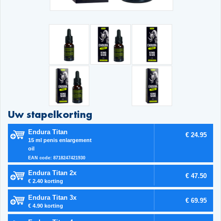
Uw stapelkorting
Endura Titan
€ 24.95
15 ml penis enlargement
oil
EAN code: 8718247421930
Endura Titan 2x
€ 47.50
€ 2.40 korting
Endura Titan 3x
€ 69.95
€ 4.90 korting