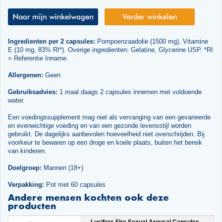
Ingredienten per 2 capsules:
Pompoenzaadolie (1500 mg), Vitamine
E (10 mg, 83% RI*). Overige ingredienten: Gelatine, Glycerine USP. *RI
= Referentie Inname.
Allergenen:
Geen
Gebruiksadvies:
1 maal daags 2 capsules innemen met voldoende
water.
Een voedingssupplement mag niet als vervanging van een gevarieerde
en evenwichtige voeding en van een gezonde levensstijl worden
gebruikt. De dagelijks aanbevolen hoeveelheid niet overschrijden. Bij
voorkeur te bewaren op een droge en koele plaats, buiten het bereik
van kinderen.
Doelgroep:
Mannen (18+)
Verpakking:
Pot met 60 capsules
Andere mensen kochten ook deze
producten
Lucifers Fire Sexual Arousal Capsules