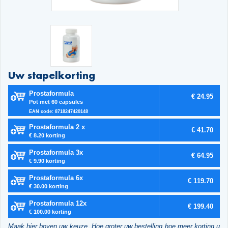
Uw stapelkorting
Prostaformula
€ 24.95
Pot met 60 capsules
EAN code: 8718247420148
Prostaformula 2 x
€ 41.70
€ 8.20 korting
Prostaformula 3x
€ 64.95
€ 9.90 korting
Prostaformula 6x
€ 119.70
€ 30.00 korting
Prostaformula 12x
€ 199.40
€ 100.00 korting
Maak hier boven uw keuze. Hoe groter uw bestelling hoe meer korting u