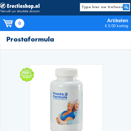
Artikelen
0
€ 0.00 korting
Producten
Prostaformula