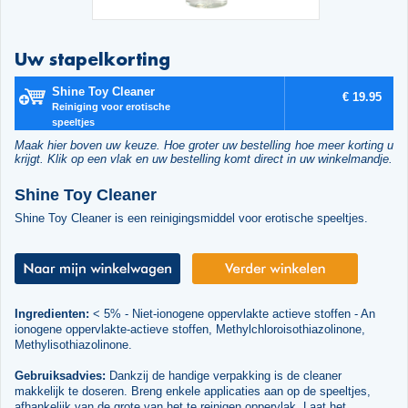
Uw stapelkorting
Shine Toy Cleaner
€ 19.95
Reiniging voor erotische
speeltjes
Maak hier boven uw keuze. Hoe groter uw bestelling hoe meer korting u
krijgt. Klik op een vlak en uw bestelling komt direct in uw winkelmandje.
Shine Toy Cleaner
Shine Toy Cleaner is een reinigingsmiddel voor erotische speeltjes.
Ingredienten:
< 5% - Niet-ionogene oppervlakte actieve stoffen - An
ionogene oppervlakte-actieve stoffen, Methylchloroisothiazolinone,
Methylisothiazolinone.
Gebruiksadvies:
Dankzij de handige verpakking is de cleaner
makkelijk te doseren. Breng enkele applicaties aan op de speeltjes,
afhankelijk van de grote van het te reinigen oppervlak. Laat het