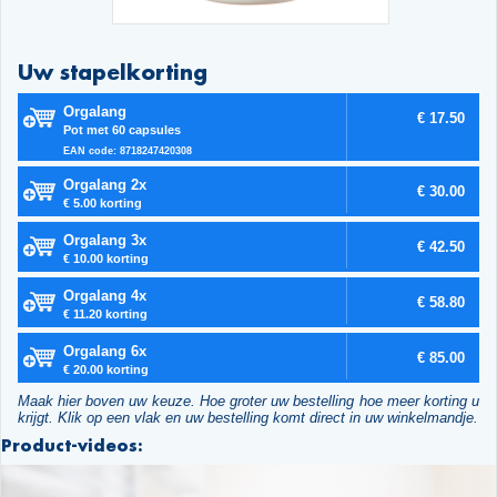
Uw stapelkorting
Orgalang
€ 17.50
Pot met 60 capsules
EAN code: 8718247420308
Orgalang 2x
€ 30.00
€ 5.00 korting
Orgalang 3x
€ 42.50
€ 10.00 korting
Orgalang 4x
€ 58.80
€ 11.20 korting
Orgalang 6x
€ 85.00
€ 20.00 korting
Maak hier boven uw keuze. Hoe groter uw bestelling hoe meer korting u
krijgt. Klik op een vlak en uw bestelling komt direct in uw winkelmandje.
Product-videos: