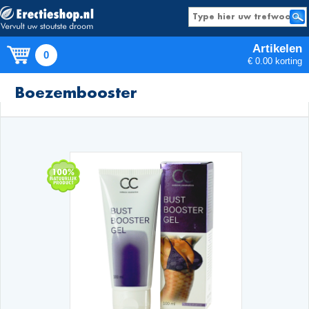
Artikelen
0
€ 0.00 korting
Producten
Boezembooster