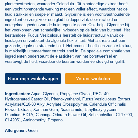
plantenextracten, waaronder Calendula. Dit plantaardige extract heeft
een vochtinbrengende werking met een voller effect, waardoor het de
huid strakker en soepeler maakt. Glycerine is een vochtvasthoudende
ingredient en zorgt voor een glad huidoppervlak door ruwheid en
onregelmatigheden van de huid tegen te gaan. Ook helpt Glycerine bij
het voorkomen van schadelijke invloeden op de huid van buitenaf. Het
bestanddeel Fucus Vesiculosus herstelt de huidstructuur vanuit de
huidlagen en verbetert de algehele flexibiliteit. Met als resultaat een
gezonde, egale en stralende huid. Het product heeft een zachte textuur,
is makkelijk uitsmeerbaar en trekt snel in. De speciale combinatie van
ingredienten ondersteunt de elasticiteit van het borstweefsel en
verstevigt de huid, waardoor de borsten worden verstevigd en gelift.
Ingredienten:
Aqua, Glycerin, Propylene Glycol, PEG- 40
Hydrogenated Castor Oil, Phenoxyethanol, Fucus Vesiculosus Extract,
Acrylates/C10-30 Alkyl Acrylate Crosspolymer, Calendula Officinalis
Flower Extract, Xanthan Gum, Niacinamide, Ethylhexylglycerin,
Disodium EDTA, Cananga Odorata Flower Oil, Schizophyllan, CI 17200,
CI 42051, Aminomethyl Propano.
Allergenen:
Geen