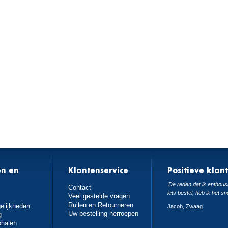
en en
Klantenservice
Positieve klan
n
'De reden dat ik enthousi
Contact
iets bestel, heb ik het sn
Veel gestelde vragen
Ruilen en Retourneren
elijkheden
Jacob, Zwaag
Uw bestelling herroepen
g
phalen