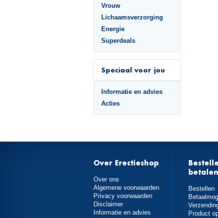
Vrouw
Lichaamsverzorging
Energie
Superdeals
Speciaal voor jou
Informatie en advies
Acties
Over Erectieshop
Bestell
betale
Over ons
Algemene voorwaarden
Bestellen
Privacy voorwaarden
Betaalmog
Disclaimer
Verzendin
Informatie en advies
Product o