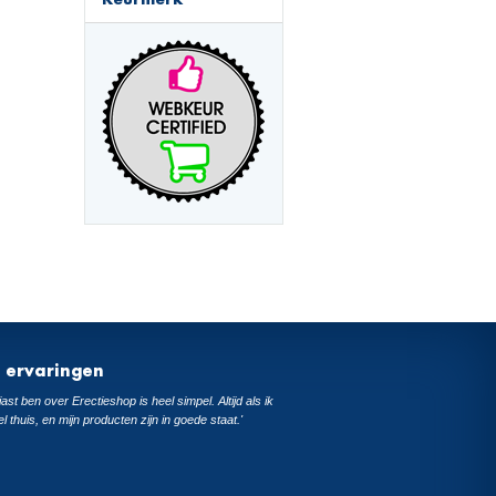
t ervaringen
ast ben over Erectieshop is heel simpel. Altijd als ik
el thuis, en mijn producten zijn in goede staat.'