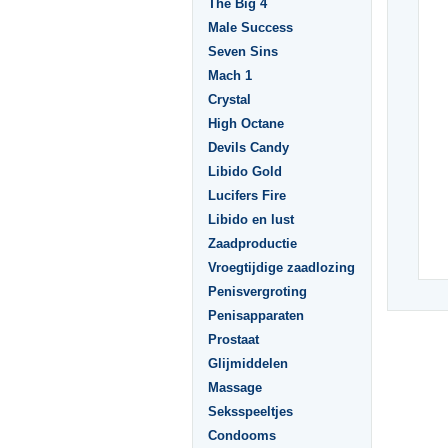
The Big 4
Male Success
Seven Sins
Mach 1
Crystal
High Octane
Devils Candy
Libido Gold
Lucifers Fire
Libido en lust
Zaadproductie
Vroegtijdige zaadlozing
Penisvergroting
Penisapparaten
Prostaat
Glijmiddelen
Massage
Seksspeeltjes
Condooms