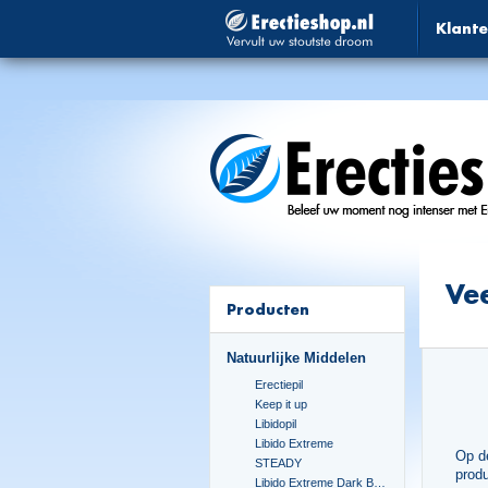
Klante
Vee
Producten
Natuurlijke Middelen
Erectiepil
Keep it up
Libidopil
Libido Extreme
Op de
STEADY
produ
Libido Extreme Dark Blue