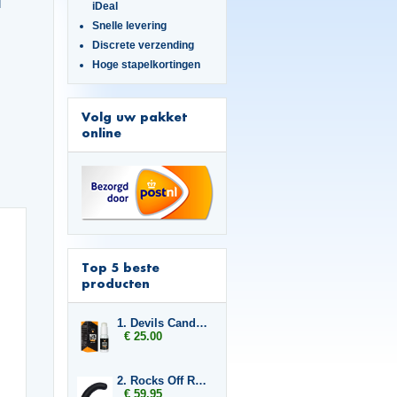
d
iDeal
Snelle levering
Discrete verzending
Hoge stapelkortingen
Volg uw pakket
online
Top 5 beste
producten
1. Devils Candy Erecta Cream
€ 25.00
2. Rocks Off Rude Boy
€ 59.95