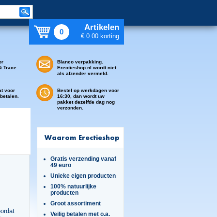
Artikelen
0
€ 0.00 korting
or
Blanco verpakking.
& Trace.
Erectieshop.nl wordt niet
als afzender vermeld.
at voor
Bestel op werkdagen voor
 betalen.
16:30, dan wordt uw
pakket dezelfde dag nog
verzonden.
Waarom Erectieshop
Gratis verzending vanaf
49 euro
Unieke eigen producten
100% natuurlijke
producten
Groot assortiment
oordat
Veilig betalen met o.a.