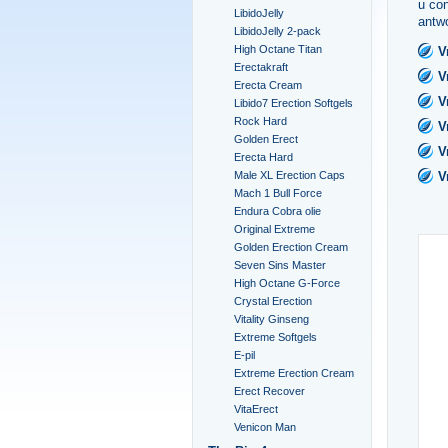
u con
LibidoJelly
antwo
LibidoJelly 2-pack
High Octane Titan
V
Erectakraft
V
Erecta Cream
V
Libido7 Erection Softgels
Rock Hard
V
Golden Erect
V
Erecta Hard
V
Male XL Erection Caps
Mach 1 Bull Force
Endura Cobra olie
Original Extreme
Golden Erection Cream
Seven Sins Master
High Octane G-Force
Crystal Erection
Vitality Ginseng
Extreme Softgels
E-pil
Extreme Erection Cream
Erect Recover
VitaErect
Venicon Man