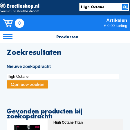
Artikelen
0
€ 0.00 korting
Producten
Zoekresultaten
Nieuwe zoekopdracht
Gevonden producten bij
zoekopdracht:
High Octane Titan