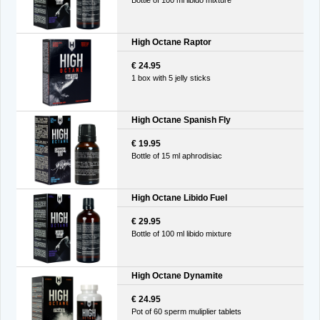
Bottle of 100 ml libido mixture
High Octane Raptor
€ 24.95
1 box with 5 jelly sticks
High Octane Spanish Fly
€ 19.95
Bottle of 15 ml aphrodisiac
High Octane Libido Fuel
€ 29.95
Bottle of 100 ml libido mixture
High Octane Dynamite
€ 24.95
Pot of 60 sperm muliplier tablets