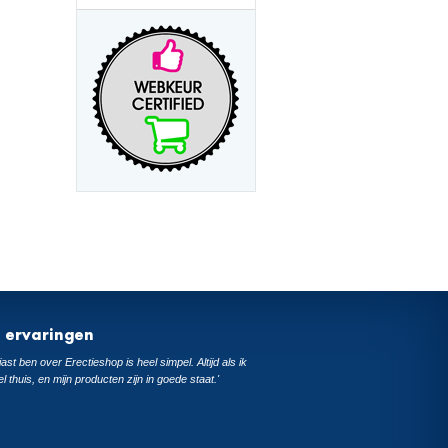
t ervaringen
ast ben over Erectieshop is heel simpel. Altijd als ik
el thuis, en mijn producten zijn in goede staat.'