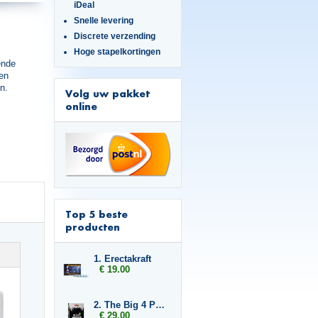
iDeal
Snelle levering
Discrete verzending
Hoge stapelkortingen
ende
 en
n.
Volg uw pakket
online
Top 5 beste
producten
1. Erectakraft
€ 19.00
2. The Big 4 Pussy Hunter
€ 29.00