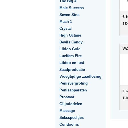
The Big 4
Male Success
Seven Sins
€ 1
Mach 1
1 D
Crystal
High Octane
Devils Candy
VA
Libido Gold
Lucifers Fire
Libido en lust
Zaadproductie
Vroegtijdige zaadlozing
Penisvergroting
Penisapparaten
€ 2
Prostaat
Tub
Glijmiddelen
Massage
Seksspeeltjes
Condooms