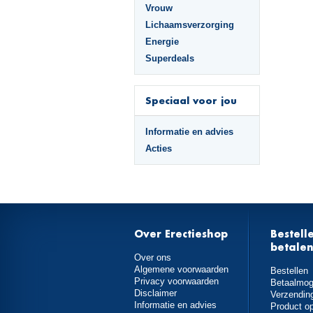
Vrouw
Lichaamsverzorging
Energie
Superdeals
Speciaal voor jou
Informatie en advies
Acties
Over Erectieshop
Bestell
betale
Over ons
Algemene voorwaarden
Bestellen
Privacy voorwaarden
Betaalmog
Disclaimer
Verzendin
Informatie en advies
Product o