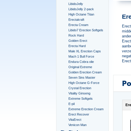
LibidoJelly
LibidoJelly 2-pack
High Octane Titan
Ere
Erectakraft
Erecta Cream
Erect
Libido7 Erection Softgels
midde
Rock Hard
ander
Erect
Golden Erect
aanbo
Erecta Hard
verze
Male XL Erection Caps
negat
Mach 1 Bull Force
Erect
Endura Cobra olie
Original Extreme
Golden Erection Cream
Seven Sins Master
Po
High Octane G-Force
Crystal Erection
Vitality Ginseng
Extreme Softgels
E-pil
Ere
Extreme Erection Cream
Erect Recover
VitaErect
Venicon Man