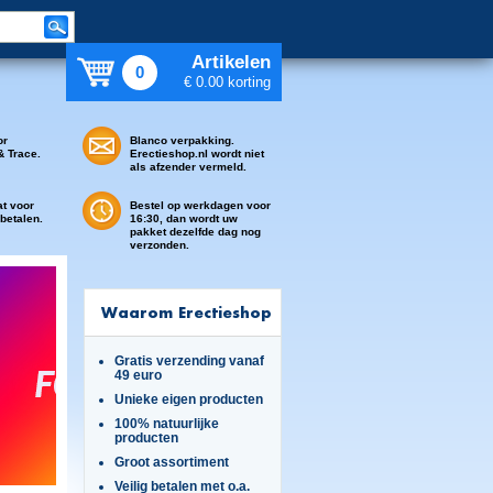
Artikelen
0
€ 0.00 korting
or
Blanco verpakking.
& Trace.
Erectieshop.nl wordt niet
als afzender vermeld.
at voor
Bestel op werkdagen voor
 betalen.
16:30, dan wordt uw
pakket dezelfde dag nog
verzonden.
Waarom Erectieshop
Gratis verzending vanaf
49 euro
Unieke eigen producten
100% natuurlijke
producten
Groot assortiment
Veilig betalen met o.a.