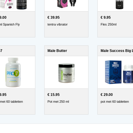
9.00
€ 39.95
€ 9.95
ml Spanish Fly
tentra vibrator
Fles 250ml
o7
Male Butter
9.95
€ 15.95
€ 29.00
 met 60 tabletten
Pot met 250 ml
pot met 60 tabletten