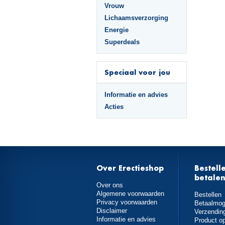
Vrouw
Lichaamsverzorging
Energie
Superdeals
Speciaal voor jou
Informatie en advies
Acties
Over Erectieshop
Bestell
betale
Over ons
Algemene voorwaarden
Bestellen
Privacy voorwaarden
Betaalmog
Disclaimer
Verzendin
Informatie en advies
Product o