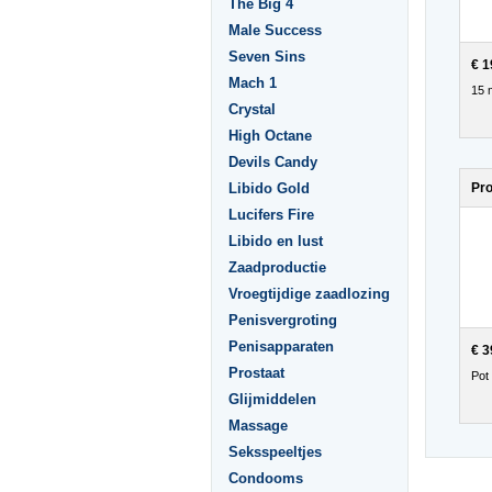
The Big 4
Male Success
Seven Sins
€ 1
Mach 1
15 
Crystal
High Octane
Devils Candy
Pr
Libido Gold
Lucifers Fire
Libido en lust
Zaadproductie
Vroegtijdige zaadlozing
Penisvergroting
Penisapparaten
€ 3
Prostaat
Pot
Glijmiddelen
Massage
Seksspeeltjes
Condooms