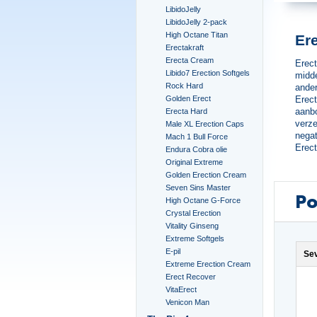
LibidoJelly
LibidoJelly 2-pack
High Octane Titan
Ere
Erectakraft
Erecta Cream
Erect
Libido7 Erection Softgels
midde
Rock Hard
ander
Erect
Golden Erect
aanbo
Erecta Hard
verze
Male XL Erection Caps
negat
Mach 1 Bull Force
Erect
Endura Cobra olie
Original Extreme
Golden Erection Cream
Seven Sins Master
Po
High Octane G-Force
Crystal Erection
Vitality Ginseng
Extreme Softgels
E-pil
Se
Extreme Erection Cream
Erect Recover
VitaErect
Venicon Man