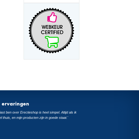
t ervaringen
ast ben over Erectieshop is heel simpel. Altijd als ik
el thuis, en mijn producten zijn in goede staat.'