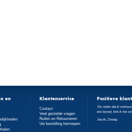
en en
Klantenservice
Positieve klan
n
'De reden dat ik enthousi
Contact
iets bestel, heb ik het sn
Veel gestelde vragen
Ruilen en Retourneren
elijkheden
Jacob, Zwaag
Uw bestelling herroepen
g
phalen