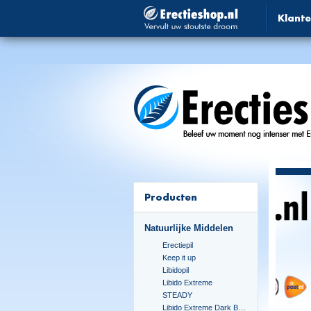
Klante
Producten
Natuurlijke Middelen
Erectiepil
Keep it up
Libidopil
Libido Extreme
STEADY
Libido Extreme Dark Blue