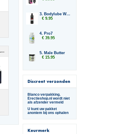
3. Bodylube Water Based 250ml
€ 9.95
4. Pro7
€ 39.95
Male Success Big Loads
5. Male Butter
€ 15.95
Discreet verzonden
Blanco verpakking.
Erectieshop.nl wordt niet
als afzender vermeld
U kunt uw pakket
anoniem bij ons ophalen
Keurmerk