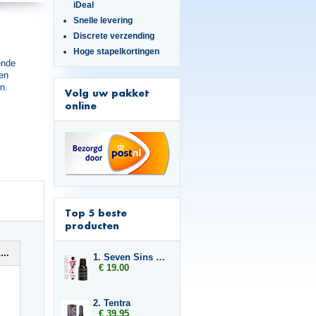
iDeal
Snelle levering
Discrete verzending
Hoge stapelkortingen
ende
 en
n.
Volg uw pakket
online
Top 5 beste
producten
Bodylube Water Based 250ml
1. Seven Sins Greed
€ 19.00
2. Tentra
€ 39.95