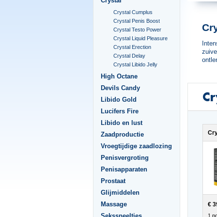
Crystal
Crystal Cumplus
Crystal Penis Boost
Cry
Crystal Testo Power
Crystal Liquid Pleasure
Inten
Crystal Erection
zuive
Crystal Delay
ontle
Crystal Libido Jelly
High Octane
Devils Candy
Cr
Libido Gold
Lucifers Fire
Libido en lust
Cr
Zaadproductie
Vroegtijdige zaadlozing
Penisvergroting
Penisapparaten
Prostaat
Glijmiddelen
Massage
€ 3
Seksspeeltjes
1 po