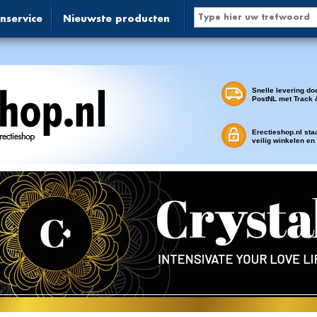
nservice
Nieuwste producten
Snelle levering do
PostNL met Track 
Erectieshop.nl sta
veilig winkelen en