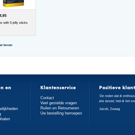
4.95
x with 5 jelly sticks
en en
Klantenservice
Positieve klan
n
'De reden dat ik enthousi
Contact
iets bestel, heb ik het sn
Veel gestelde vragen
Ruilen en Retourneren
elijkheden
Jacob, Zwaag
Uw bestelling herroepen
g
phalen