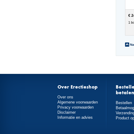
€ 2
1 bo
Over Erectieshop
Bestell
betale
Over ons
Algemene voorwaarden
Bestellen
Privacy voorwaarden
Betaalmog
Disclaimer
Verzendin
Informatie en advies
Product o