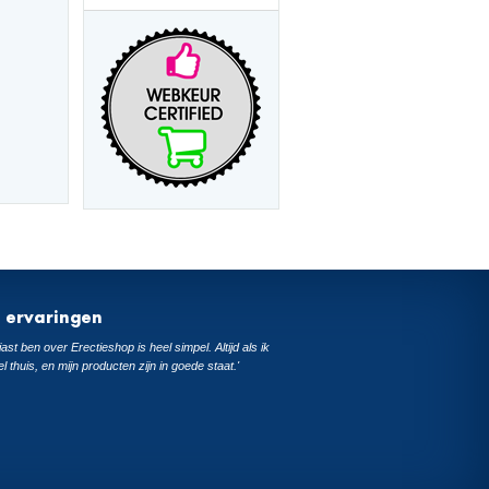
t ervaringen
ast ben over Erectieshop is heel simpel. Altijd als ik
el thuis, en mijn producten zijn in goede staat.'