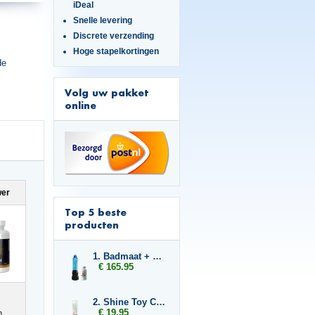
iDeal
Snelle levering
Discrete verzending
Hoge stapelkortingen
de
Volg uw pakket
online
wer
Top 5 beste
producten
1. Badmaat + 2x Libido7
€ 165.95
2. Shine Toy Cleaner
€ 19.95
n