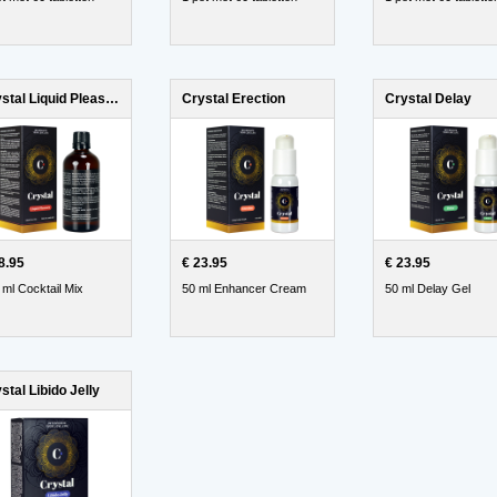
Crystal Liquid Pleasure
Crystal Erection
Crystal Delay
8.95
€ 23.95
€ 23.95
 ml Cocktail Mix
50 ml Enhancer Cream
50 ml Delay Gel
stal Libido Jelly