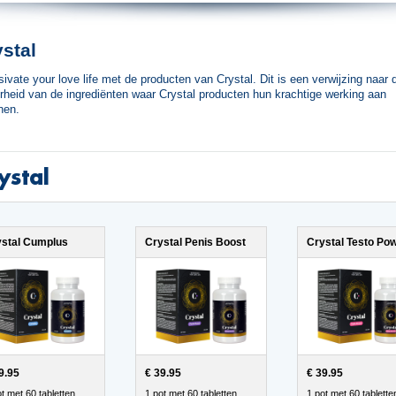
stal
sivate your love life met de producten van Crystal. Dit is een verwijzing naar 
rheid van de ingrediënten waar Crystal producten hun krachtige werking aan
nen.
ystal
ystal Cumplus
Crystal Penis Boost
Crystal Testo Po
9.95
€ 39.95
€ 39.95
t met 60 tabletten
1 pot met 60 tabletten
1 pot met 60 tablette