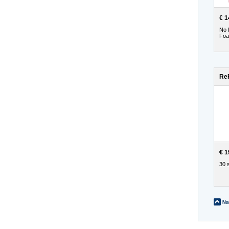
€ 1
No 
Fo
ReF
€ 1
30 