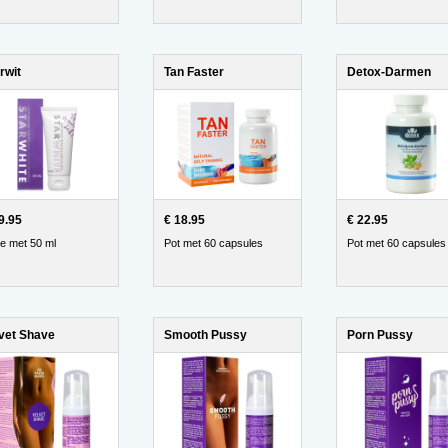
rwit
Tan Faster
Detox-Darmen
9.95
€ 18.95
€ 22.95
e met 50 ml
Pot met 60 capsules
Pot met 60 capsules
vet Shave
Smooth Pussy
Porn Pussy