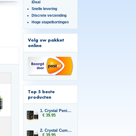
iDeal
Snelle levering
Discrete verzending
Hoge stapelkortingen
Volg uw pakket
online
Top 5 beste
producten
1. Crystal Penis Boost
€ 39.95
2. Crystal Cumplus
€ 39.95