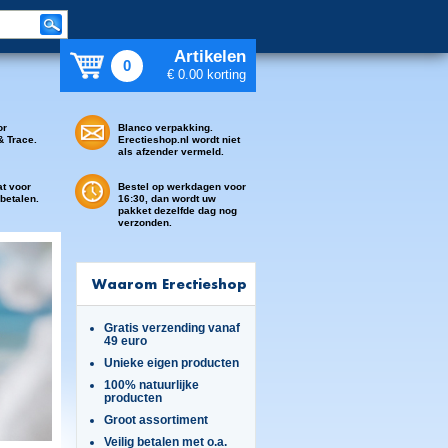
Artikelen
0
€ 0.00 korting
or
Blanco verpakking.
& Trace.
Erectieshop.nl wordt niet
als afzender vermeld.
at voor
Bestel op werkdagen voor
 betalen.
16:30, dan wordt uw
pakket dezelfde dag nog
verzonden.
Waarom Erectieshop
Gratis verzending vanaf
49 euro
Unieke eigen producten
100% natuurlijke
producten
Groot assortiment
Veilig betalen met o.a.