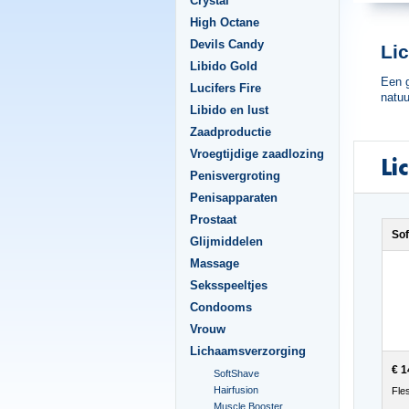
Crystal
High Octane
Devils Candy
Li
Libido Gold
Een g
Lucifers Fire
natuu
Libido en lust
Zaadproductie
Vroegtijdige zaadlozing
Li
Penisvergroting
Penisapparaten
Prostaat
Sof
Glijmiddelen
Massage
Seksspeeltjes
Condooms
Vrouw
Lichaamsverzorging
€ 1
SoftShave
Hairfusion
Fle
Muscle Booster