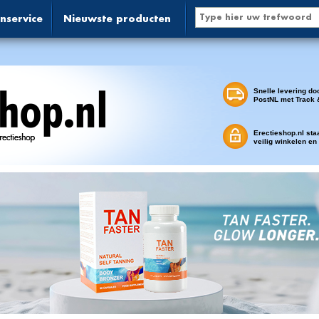
nservice
Nieuwste producten
Snelle levering do
PostNL met Track 
Erectieshop.nl sta
veilig winkelen en