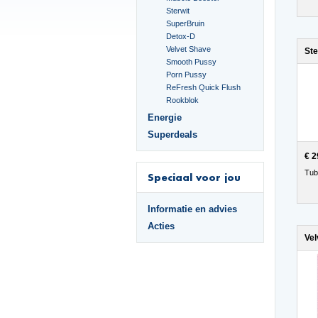
Sterwit
SuperBruin
Detox-D
Velvet Shave
Ste
Smooth Pussy
Porn Pussy
ReFresh Quick Flush
Rookblok
Energie
Superdeals
€ 2
Tub
Speciaal voor jou
Informatie en advies
Acties
Vel