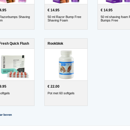
4.95
€ 14.95
€ 14.95
Razorbumps Shaving
50 ml Razor Bump Free
50 ml shaving foam 
am
Shaving Foam
Bumps Free
resh Quick Flush
Rookblok
9.95
€ 22.00
softgels
Pot met 60 softgels