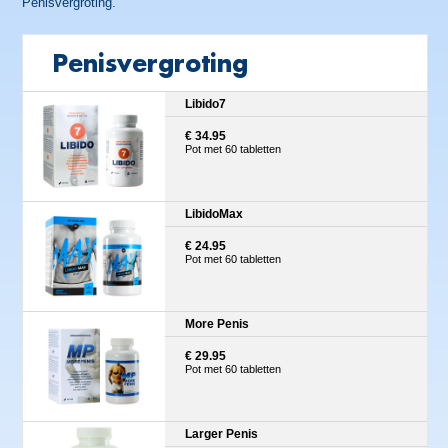
Penisvergroting.
Penisvergroting
Libido7
€ 34.95
Pot met 60 tabletten
LibidoMax
€ 24.95
Pot met 60 tabletten
More Penis
€ 29.95
Pot met 60 tabletten
Larger Penis