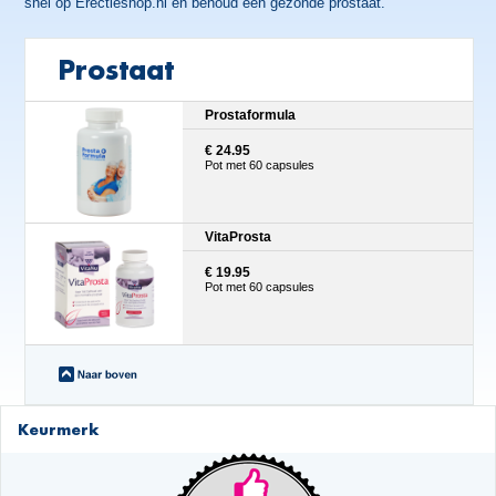
snel op Erectieshop.nl en behoud een gezonde prostaat.
Prostaat
Prostaformula
€ 24.95
Pot met 60 capsules
VitaProsta
€ 19.95
Pot met 60 capsules
Keurmerk