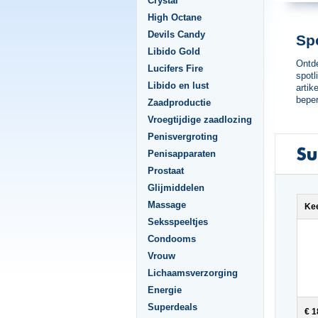
Crystal
High Octane
Devils Candy
Spo
Libido Gold
Ontde
Lucifers Fire
spotl
Libido en lust
artik
beper
Zaadproductie
Vroegtijdige zaadlozing
Penisvergroting
Su
Penisapparaten
Prostaat
Glijmiddelen
Massage
Kee
Seksspeeltjes
Condooms
Vrouw
Lichaamsverzorging
Energie
Superdeals
€ 1