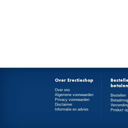
Over Erectieshop
Bestell
betale
Over ons
Algemene voorwaarden
Bestellen
Privacy voorwaarden
Betaalmog
Disclaimer
Verzendin
Informatie en advies
Product o