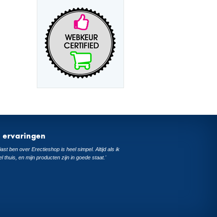
t ervaringen
ast ben over Erectieshop is heel simpel. Altijd als ik
el thuis, en mijn producten zijn in goede staat.'