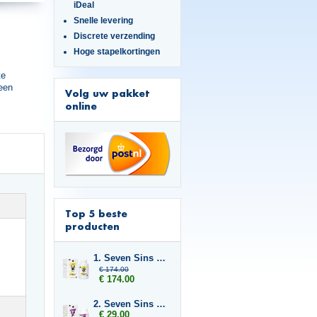
iDeal
Snelle levering
Discrete verzending
Hoge stapelkortingen
te
 een
Volg uw pakket
online
Top 5 beste
producten
1. Seven Sins Grown 6x
€ 174.00
€ 174.00
2. Seven Sins Lust
€ 29.00