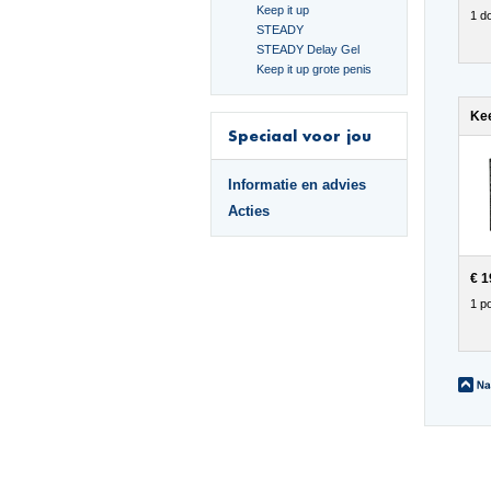
Keep it up
1 d
STEADY
STEADY Delay Gel
Keep it up grote penis
Speciaal voor jou
Informatie en advies
Acties
€ 1
1 po