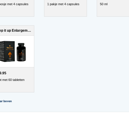
oosje met 4 capsules
1 pakje met 4 capsules
50 ml
Keep it up Enlargement
9.95
t met 60 tabletten