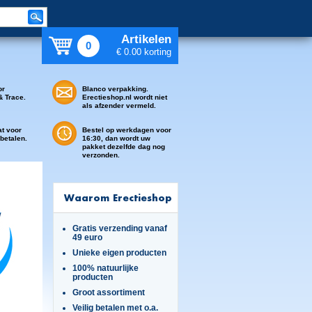
Artikelen
0
€ 0.00 korting
or
Blanco verpakking.
& Trace.
Erectieshop.nl wordt niet
als afzender vermeld.
at voor
Bestel op werkdagen voor
 betalen.
16:30, dan wordt uw
pakket dezelfde dag nog
verzonden.
Waarom Erectieshop
Gratis verzending vanaf
49 euro
Unieke eigen producten
100% natuurlijke
producten
Groot assortiment
Veilig betalen met o.a.