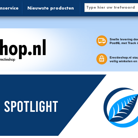
nservice
Nieuwste producten
Snelle levering do
PostNL met Track 
Erectieshop.nl sta
veilig winkelen en