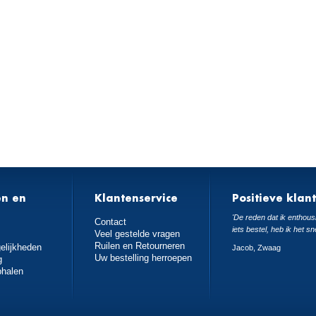
en en
Klantenservice
Positieve klan
n
'De reden dat ik enthousi
Contact
iets bestel, heb ik het sn
Veel gestelde vragen
Ruilen en Retourneren
elijkheden
Jacob, Zwaag
Uw bestelling herroepen
g
phalen