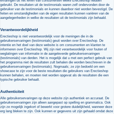
ervaringen uit het leven van consumenten welke Erectieshop hebben
gebruikt. De resultaten uit de testimonials waren zelf ondervonden door de
gebruiker van de testimonials en kunnen daardoor niet worden bevestigd. De
feiten en omstandigheden van de eigen resultaten kunnen variëren van de
aangelegenheden in welke de resultaten uit de testimonials zijn behaald.
Verantwoordelijkheid
Erectieshop is niet verantwoordelijk voor de meningen die in de
gebruikerservaringen (testimonials) geuit worden over Erectieshop. De
intentie en het doel van deze website is om consumenten en klanten te
informeren over Erectieshop. Wij zijn niet verantwoordelijk voor fouten of
weglatingen van informatie in de aangeleverde gebruikerservaringen
(testimonials) van derden. Het is mogelijk dat u met een perfect gebruik van
het programma niet de resultaten zult behalen die worden beschreven in de
gebruikerservaringen (testimonials). Nogmaals; ze zijn bedoeld om een
showcase te zijn voor de beste resultaten die gebruikers van Erectieshop
kunnen behalen, en moeten niet worden opgevat als de resultaten die een
typische gebruiker behaalt.
Authenticiteit
Alle gebruikerservaringen op deze website zijn authentiek en accuraat. De
gebruikerservaringen zijn alleen aangepast op spelling en grammatica. Ook
zijn ze mogelijk ingekort of bewerkt voor grotere duidelijkheid, wanneer deze
erg lang bleken te zijn. Ook kunnen er gegevens uit zijn gehaald omdat deze