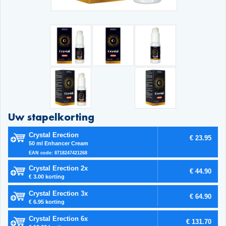
Uw stapelkorting
Crystal Erection
€ 23.95
50 ml Enhancer Cream
EAN code: 8718247421268
Crystal Erection 2x
€ 44.90
€ 3.00 korting
Crystal Erection 3x
€ 64.90
€ 6.95 korting
Crystal Erection 6x
€ 131.70