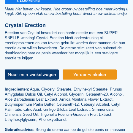
€ 12.00 korting
Maak hier boven uw keuze. Hoe groter uw bestelling hoe meer korting u
krijgt. Klik op een vlak en uw bestelling komt direct in uw winkelmandje.
Crystal Erection
Erection van Crystal bevordert een harde erectie met een SUPER
SNELLE werking! Crystal Erection biedt ondersteuning bij
erectieproblemen en kan tevens gebruikt worden door mannen die hun
erectie extra willen bevorderen. De creme stimuleert van buitenaf de
doorbloeding naar de penis waardoor het mogelijk is een stevigere
erectie te krijgen.
Ingredienten:
Aqua, Glyceryl Stearate, Ethylhexyl Stearate, Prunus
Amygdalus Dulcis Oil, Cetyl Alcohol, Glycerin, Ceteareth-20, Alcohol,
Aloe Barbadensis Leaf Extract, Arnica Montana Flower Extract,
Butyrospermum Parkii Butter, Ceteareth-12, Cetearyl Alcohol, Cetyl
Palmitate, Citric Acid, Ginkgo Biloba Leaf Extract, Simmondsia
Chinensis Seed Oil, Trigonella Foenum-Graecum Fruit Extract,
Ethylhexylglycerin, Phenoxyethanol.
Gebruiksadvies:
Breng de creme aan op de gehele penis en masseer