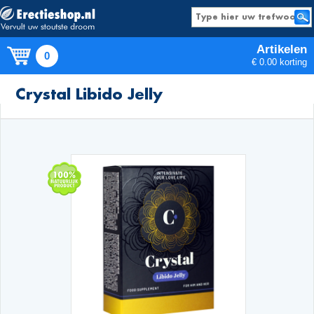
Artikelen
0
€ 0.00 korting
Producten
Crystal Libido Jelly