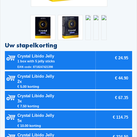
Uw stapelkorting
Crystal Libido Jelly
€ 24.95
1 box with 5 jelly sticks
EAN code: 8718247421398
Crystal Libido Jelly
€ 44.90
2x
€ 5.00 korting
Crystal Libido Jelly
€ 67.35
3x
€ 7.50 korting
Crystal Libido Jelly
€ 114.75
5x
€ 10.00 korting
Crystal Libido Jelly
€ 224.50