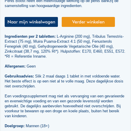
Penis Boost heeft een meervoudige werking op de penis dankzij de
samenstelling van hoogwaardige ingredienten.
Ingredienten per 2 tabletten:
L-Arginine (200 mg), Tribulus Terrestris-
Extract (75 mg), Muira Puama-Extract 4:1 (50 mg), Fenusterols
Fenegriek (40 mg), Gehydrogeneerde Vegetarische Olie (40 mg),
Zinkcitraat (38,7 mg, 120% RI*). Hulpstoffen: E170, E460, E551, E572.
*RI = Referentie Inname.
Allergenen:
Geen
Gebruiksadvies:
Slik 2 maal daags 1 tablet in met voldoende water.
Het beste effect is op een niet al te volle maag. Deze dagelijkse dosis
niet overschrijden.
Een voedingssupplement mag niet als vervanging van een gevarieerde
en evenwichtige voeding en van een gezonde levensstijl worden
gebruikt. De dagelijks aanbevolen hoeveelheid niet overschrijden. Bij
voorkeur te bewaren op een droge en koele plaats, buiten het bereik
van kinderen.
Doelgroep:
Mannen (18+)