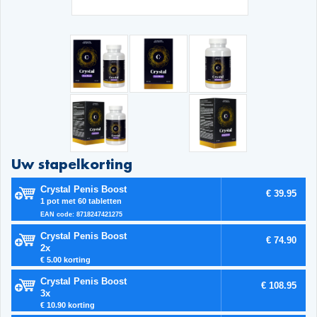
Uw stapelkorting
Crystal Penis Boost
€ 39.95
1 pot met 60 tabletten
EAN code: 8718247421275
Crystal Penis Boost
€ 74.90
2x
€ 5.00 korting
Crystal Penis Boost
€ 108.95
3x
€ 10.90 korting