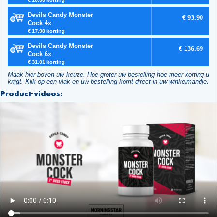
Devils Candy Monster
€ 93.90
Cock 4x
€ 17.90 korting
Devils Candy Monster
€ 136.69
Cock 6x
€ 31.01 korting
Maak hier boven uw keuze. Hoe groter uw bestelling hoe meer korting u
krijgt. Klik op een vlak en uw bestelling komt direct in uw winkelmandje.
Product-videos: