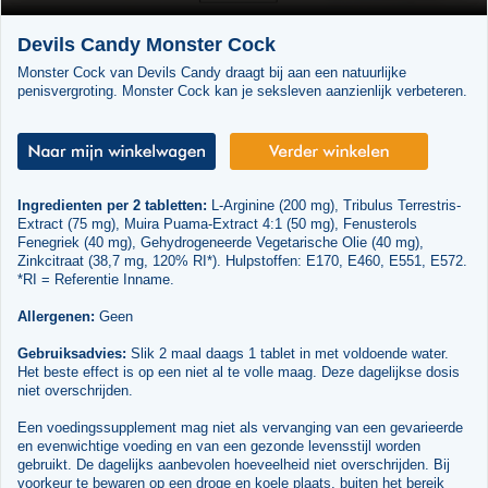
Devils Candy Monster Cock
Monster Cock van Devils Candy draagt bij aan een natuurlijke
penisvergroting. Monster Cock kan je seksleven aanzienlijk verbeteren.
Ingredienten per 2 tabletten:
L-Arginine (200 mg), Tribulus Terrestris-
Extract (75 mg), Muira Puama-Extract 4:1 (50 mg), Fenusterols
Fenegriek (40 mg), Gehydrogeneerde Vegetarische Olie (40 mg),
Zinkcitraat (38,7 mg, 120% RI*). Hulpstoffen: E170, E460, E551, E572.
*RI = Referentie Inname.
Allergenen:
Geen
Gebruiksadvies:
Slik 2 maal daags 1 tablet in met voldoende water.
Het beste effect is op een niet al te volle maag. Deze dagelijkse dosis
niet overschrijden.
Een voedingssupplement mag niet als vervanging van een gevarieerde
en evenwichtige voeding en van een gezonde levensstijl worden
gebruikt. De dagelijks aanbevolen hoeveelheid niet overschrijden. Bij
voorkeur te bewaren op een droge en koele plaats, buiten het bereik