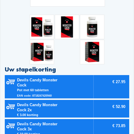
Uw stapelkorting
Devils Candy Monster
€ 27.95
Cock
Pot met 60 tabletten
EAN code: 8718247420940
Devils Candy Monster
€ 52.90
Cock 2x
€ 3.00 korting
Devils Candy Monster
€ 73.85
Cock 3x
€ 10.00 korting