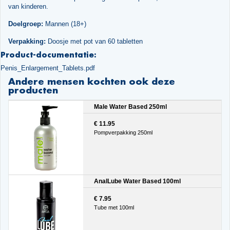
van kinderen.
Doelgroep:
Mannen (18+)
Verpakking:
Doosje met pot van 60 tabletten
Product-documentatie:
Penis_Enlargement_Tablets.pdf
Andere mensen kochten ook deze
producten
Male Water Based 250ml
€ 11.95
Pompverpakking 250ml
AnalLube Water Based 100ml
€ 7.95
Tube met 100ml