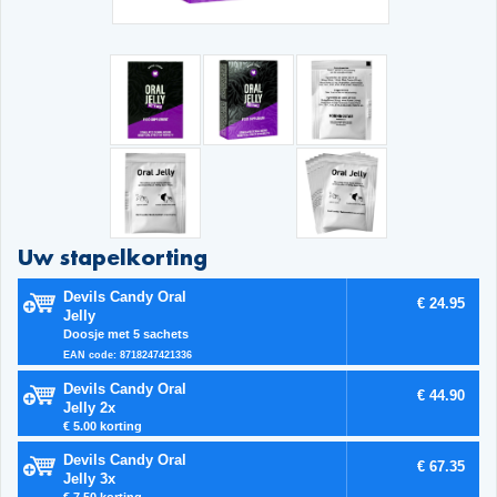
Uw stapelkorting
Devils Candy Oral
€ 24.95
Jelly
Doosje met 5 sachets
EAN code: 8718247421336
Devils Candy Oral
€ 44.90
Jelly 2x
€ 5.00 korting
Devils Candy Oral
€ 67.35
Jelly 3x
€ 7.50 korting