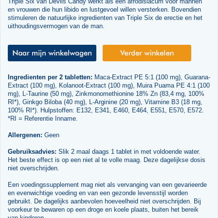
Triple Six van Devils Candy werkt als een afrodisiacum voor mannen
en vrouwen die hun libido en lustgevoel willen versterken. Bovendien
stimuleren de natuurlijke ingredienten van Triple Six de erectie en het
uithoudingsvermogen van de man.
Ingredienten per 2 tabletten:
Maca-Extract PE 5:1 (100 mg), Guarana-
Extract (100 mg), Kolanoot-Extract (100 mg), Muira Puama PE 4:1 (100
mg), L-Taurine (50 mg), Zinkmonomethionine 18% Zn (83,4 mg, 100%
RI*), Ginkgo Biloba (40 mg), L-Arginine (20 mg), Vitamine B3 (18 mg,
100% RI*). Hulpstoffen: E132, E341, E460, E464, E551, E570, E572.
*RI = Referentie Inname.
Allergenen:
Geen
Gebruiksadvies:
Slik 2 maal daags 1 tablet in met voldoende water.
Het beste effect is op een niet al te volle maag. Deze dagelijkse dosis
niet overschrijden.
Een voedingssupplement mag niet als vervanging van een gevarieerde
en evenwichtige voeding en van een gezonde levensstijl worden
gebruikt. De dagelijks aanbevolen hoeveelheid niet overschrijden. Bij
voorkeur te bewaren op een droge en koele plaats, buiten het bereik
van kinderen.