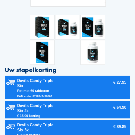
Uw stapelkorting
Devils Candy Triple
€ 27.95
Six
Pot met 60 tabletten
EAN code: 8718247420964
Devils Candy Triple
€ 64.90
Six 2x
€ 15.00 korting
Devils Candy Triple
€ 89.85
Six 3x
€ 30.00 korting