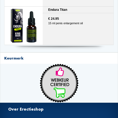
Endura Titan
€ 24.95
15 ml penis enlargement oil
Keurmerk
Over Erectieshop