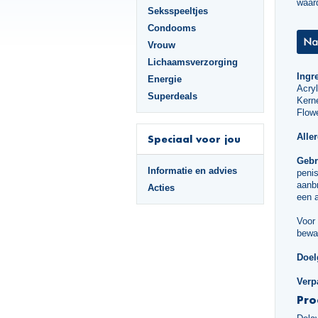
waard
Seksspeeltjes
Condooms
Vrouw
Lichaamsverzorging
Ingr
Energie
Acry
Superdeals
Kerne
Flowe
Alle
Speciaal voor jou
Gebr
Informatie en advies
penis
aanbr
Acties
een a
Voor 
bewa
Doel
Verp
Pro