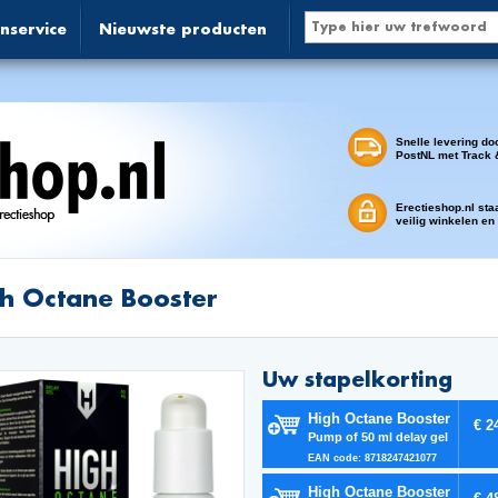
nservice
Nieuwste producten
Snelle levering do
PostNL met Track 
Erectieshop.nl sta
veilig winkelen en
h Octane Booster
Uw stapelkorting
High Octane Booster
€ 2
Pump of 50 ml delay gel
EAN code: 8718247421077
High Octane Booster