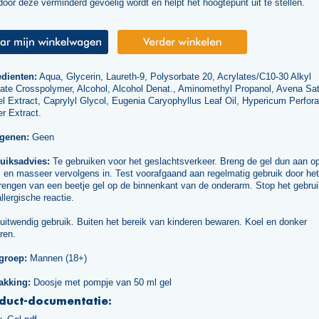
oor deze verminderd gevoelig wordt en helpt het hoogtepunt uit te stellen.
edienten:
Aqua, Glycerin, Laureth-9, Polysorbate 20, Acrylates/C10-30 Alkyl
late Crosspolymer, Alcohol, Alcohol Denat., Aminomethyl Propanol, Avena Sat
l Extract, Caprylyl Glycol, Eugenia Caryophyllus Leaf Oil, Hypericum Perfor
r Extract.
rgenen:
Geen
uiksadvies:
Te gebruiken voor het geslachtsverkeer. Breng de gel dun aan o
 en masseer vervolgens in. Test voorafgaand aan regelmatig gebruik door het
engen van een beetje gel op de binnenkant van de onderarm. Stop het gebruik
llergische reactie.
uitwendig gebruik. Buiten het bereik van kinderen bewaren. Koel en donker
ren.
groep:
Mannen (18+)
akking:
Doosje met pompje van 50 ml gel
duct-documentatie: