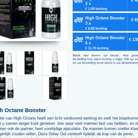
€ 4
2 x
€ 1.00 korting
High Octane Booster
€ 6
3 x
€ 5.00 korting
High Octane Booster
€ 13
6 x
€ 11.70 korting
Maak hier boven uw keuze. Hoe grot
bestelling hoe meer korting u krijgt. Klik op e
en uw bestelling komt direct in uw winkelmand
h Octane Booster
er van High Octane heeft een licht verdovend werking en stelt het klaarkomen
 u samen langer kunt genieten. Iets waar veel mannen last van hebben, en ni
ten ook de partner, heet voortijdige ejaculatie. De mannen komen sneller klaa
igenlijk zouden willen. Deze Delay Gel verdooft tijdelijk de kop van de penis,