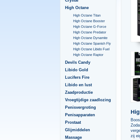
Crystal
High Octane
High Octane Titan
High Octane Booster
High Octane G-Force
High Octane Predator
High Octane Dynamite
High Octane Spanish Fly
High Octane Libido Fuel
High Octane Raptor
Devils Candy
Libido Gold
Lucifers Fire
Libido en lust
Zaadproductie
Vroegtijdige zaadlozing
Penisvergroting
Hig
Penisapparaten
Boost
Prostaat
Zodat
Glijmiddelen
verge
zij e
Massage