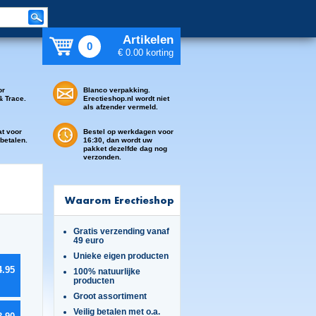
Artikelen
0
€ 0.00 korting
or
Blanco verpakking.
& Trace.
Erectieshop.nl wordt niet
als afzender vermeld.
at voor
Bestel op werkdagen voor
 betalen.
16:30, dan wordt uw
pakket dezelfde dag nog
verzonden.
Waarom Erectieshop
Gratis verzending vanaf
49 euro
Unieke eigen producten
4.95
100% natuurlijke
producten
Groot assortiment
Veilig betalen met o.a.