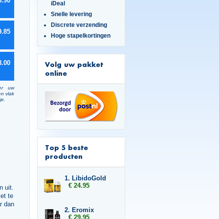
8.90
iDeal
Snelle levering
Discrete verzending
9.85
Hoge stapelkortingen
8.00
Volg uw pakket
online
er uw
en vlak
je.
Top 5 beste
producten
1. LibidoGold
€ 24.95
 uit.
et te
r dan
2. Eromix
€ 29.95