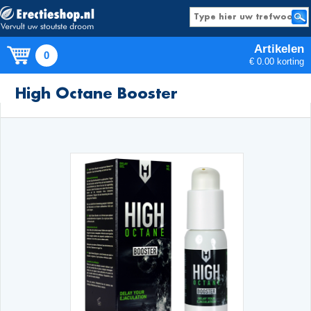
Artikelen
0
€ 0.00 korting
Producten
High Octane Booster