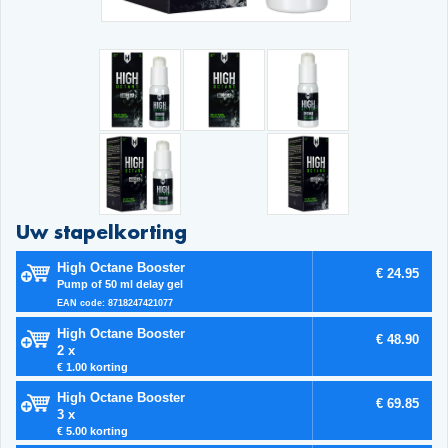
Uw stapelkorting
High Octane Booster
€ 24.95
Pump of 50 ml delay gel
EAN code: 8718247421077
High Octane Booster
€ 48.90
2 x
€ 1.00 korting
High Octane Booster
€ 69.85
3 x
€ 5.00 korting