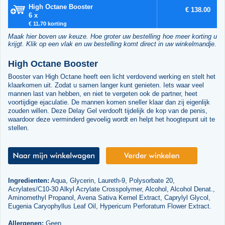
High Octane Booster
€ 138.00
6 x
€ 11.70 korting
Maak hier boven uw keuze. Hoe groter uw bestelling hoe meer korting u
krijgt. Klik op een vlak en uw bestelling komt direct in uw winkelmandje.
High Octane Booster
Booster van High Octane heeft een licht verdovend werking en stelt het
klaarkomen uit. Zodat u samen langer kunt genieten. Iets waar veel
mannen last van hebben, en niet te vergeten ook de partner, heet
voortijdige ejaculatie. De mannen komen sneller klaar dan zij eigenlijk
zouden willen. Deze Delay Gel verdooft tijdelijk de kop van de penis,
waardoor deze verminderd gevoelig wordt en helpt het hoogtepunt uit te
stellen.
Ingredienten:
Aqua, Glycerin, Laureth-9, Polysorbate 20,
Acrylates/C10-30 Alkyl Acrylate Crosspolymer, Alcohol, Alcohol Denat.,
Aminomethyl Propanol, Avena Sativa Kernel Extract, Caprylyl Glycol,
Eugenia Caryophyllus Leaf Oil, Hypericum Perforatum Flower Extract.
Allergenen:
Geen