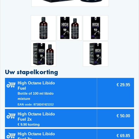
Uw stapelkorting
High Octane Libido
€ 29.95
Fuel
Bottle of 100 ml libido
mixture
EAN code: 8718247421312
High Octane Libido
€ 50.00
Fuel 2x
€ 9.90 korting
High Octane Libido
€ 69.85