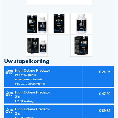
Uw stapelkorting
High Octane Predator
€ 24.95
Pot of 60 penis
enlargement tablets
EAN code: 8718247421107
High Octane Predator
€ 47.90
2 x
€ 2.00 korting
High Octane Predator
€ 69.85
3 x
€ 5.00 korting