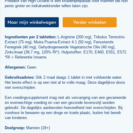
Predator van High Octane is een kruidenpreparaat voor mannen die hun
penis groter en indrukwekkender willen laten zijn.
Ingredienten per 2 tabletten:
L-Arginine (200 mg), Tribulus Terrestris-
Extract (75 mg), Muira Puama-Extract 4:1 (50 mg), Fenusterols
Fenegriek (40 mg), Gehydrogeneerde Vegetarische Olie (40 mg),
Zinkcitraat (38,7 mg, 120% RI*). Hulpstoffen: E170, E460, E551, E572.
*RI = Referentie Inname.
Allergenen:
Geen
Gebruiksadvies:
Slik 2 maal daags 1 tablet in met voldoende water.
Het beste effect is op een niet al te volle maag. Deze dagelijkse dosis
niet overschrijden.
Een voedingssupplement mag niet als vervanging van een gevarieerde
en evenwichtige voeding en van een gezonde levensstijl worden
gebruikt. De dagelijks aanbevolen hoeveelheid niet overschrijden. Bij
voorkeur te bewaren op een droge en koele plaats, buiten het bereik
van kinderen.
Doelgroep:
Mannen (18+)