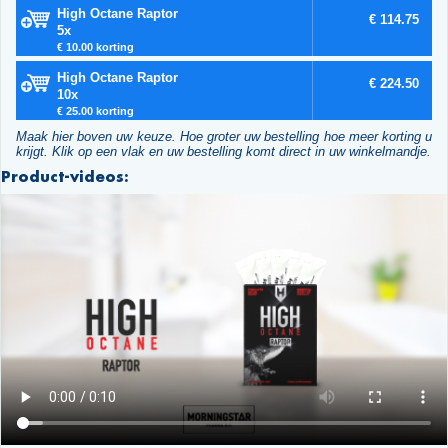
High Octane Raptor
€ 114.75
5x
€ 10.00 korting
High Octane Raptor
€ 224.50
10x
€ 25.00 korting
Maak hier boven uw keuze. Hoe groter uw bestelling hoe meer korting u
krijgt. Klik op een vlak en uw bestelling komt direct in uw winkelmandje.
Product-videos: