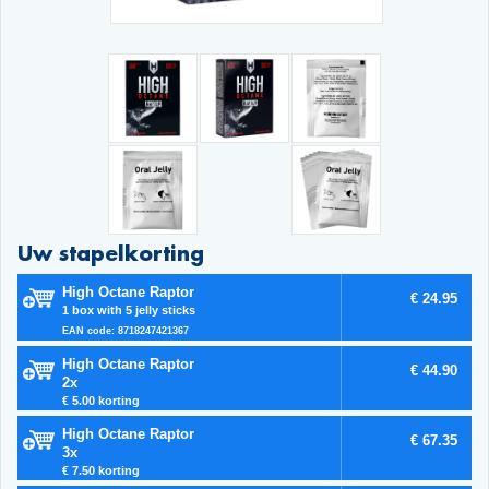
Uw stapelkorting
High Octane Raptor
€ 24.95
1 box with 5 jelly sticks
EAN code: 8718247421367
High Octane Raptor
€ 44.90
2x
€ 5.00 korting
High Octane Raptor
€ 67.35
3x
€ 7.50 korting