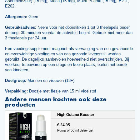
Ascorbinezuur) (15 mg), Maca (15 mg), Muira Puama (15 mg), E211,
E202.
Allergenen:
Geen
Gebruiksadvies:
Neem voor het doorslikken 1 tot 3 theelepels onder
de tong, 30 minuten voordat de activiteit begint. Gebruik niet meer dan
3 theelepels per 24 uur.
Een voedingssupplement mag niet als vervanging van een gevarieerde
en evenwichtige voeding en van een gezonde levensstijl worden
gebruikt. De dagelijks aanbevolen hoeveelheid niet overschrijden. Bij
voorkeur te bewaren op een droge en koele plaats, buiten het bereik
van kinderen.
Doelgroep:
Mannen en vrouwen (18+)
Verpakking:
Doosje met flesje van 15 ml vloeistof
Andere mensen kochten ook deze
producten
High Octane Booster
€ 24.95
Pump of 50 ml delay gel