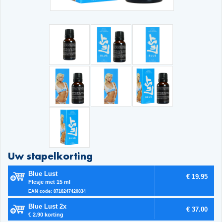
Uw stapelkorting
Blue Lust
€ 19.95
Flesje met 15 ml
EAN code: 8718247420834
Blue Lust 2x
€ 37.00
€ 2.90 korting