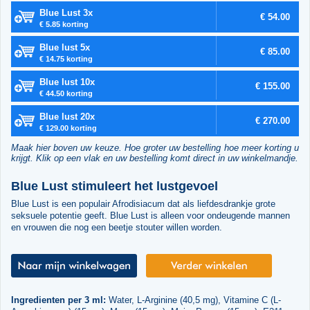
Blue Lust 3x
€ 54.00
€ 5.85 korting
Blue lust 5x
€ 85.00
€ 14.75 korting
Blue lust 10x
€ 155.00
€ 44.50 korting
Blue lust 20x
€ 270.00
€ 129.00 korting
Maak hier boven uw keuze. Hoe groter uw bestelling hoe meer korting u
krijgt. Klik op een vlak en uw bestelling komt direct in uw winkelmandje.
Blue Lust stimuleert het lustgevoel
Blue Lust is een populair Afrodisiacum dat als liefdesdrankje grote
seksuele potentie geeft. Blue Lust is alleen voor ondeugende mannen
en vrouwen die nog een beetje stouter willen worden.
Ingredienten per 3 ml:
Water, L-Arginine (40,5 mg), Vitamine C (L-