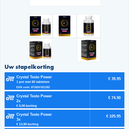
Uw stapelkorting
Crystal Testo Power
€ 39.95
1 pot met 60 tabletten
EAN code: 8718247421282
Crystal Testo Power
€ 74.90
2x
€ 5.00 korting
Crystal Testo Power
€ 105.95
3x
€ 13.90 korting