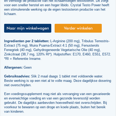
en verhoogt de productie van het lichaamseigen testosteron. Dit zorgt
voor een sneller herstel en een hoger libido. Crystal Testo Power heeft
een stimulerende werking op de eigen testosteron productie van het
lichaam.
Ingredienten per 2 tabletten:
L-Arginine (200 mg), Tribulus Terrestris-
Extract (75 mg), Muira Puama-Extract 4:1 (50 mg), Fenusterols
Fenegriek (40 mg), Gehydrogeneerde Vegetarische Olie (40 mg),
Zinkcitraat (38,7 mg, 120% RI*). Hulpstoffen: E170, E460, E551, E572.
*RI = Referentie Inname.
Allergenen:
Geen
Gebruiksadvies:
Slik 2 maal daags 1 tablet met voldoende water.
Beste werking is op een niet al te volle maag. Deze dagelijkse dosering
niet overschrijden.
Een voedingssupplement mag niet als vervanging van een gevarieerde
en evenwichtige voeding en van een gezonde levensstijl worden
gebruikt. De dagelijks aanbevolen hoeveelheid niet overschrijden. Bij
voorkeur te bewaren op een droge en koele plaats, buiten het bereik
van kinderen.