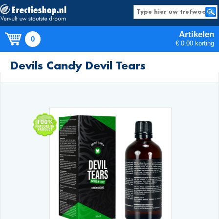
Artikelen
0
€ 0.00 korting
Producten
Devils Candy Devil Tears