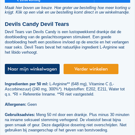
Maak hier boven uw keuze. Hoe groter uw bestelling hoe meer korting u
krijgt. Klik op een vlak en uw bestelling komt direct in uw winkelmandje.
Devils Candy Devil Tears
Devil Tears van Devils Candy is een lustopwekkend drankje dat de
doorbloeding van de geslachtsorganen stimuleert. Een goede
doorbloeding heeft een positieve invloed op de erectie en het verlangen
naar seks. Devil Tears bevat het natuurlijke ingredient L-Arginine wat
het libido verhoogt.
Ingredienten per 50 ml:
L-Arginine** (648 mg), Vitamine C (L-
Ascorbinezuur) (240 mg, 300%*). Hulpstoffen: E202, E211, Water tot
q.s. *RI = Referentie Inname. **RI niet vastgesteld.
Allergenen:
Geen
Gebruiksadvies:
Meng 50 ml door een drankje. Plus minus 30 minuten
na inname seksueel stemming verhogend. De vloeistof bevat bijna
geen smaak of geur. Deze dagelijkse dosering niet overschrijden. Niet
gebruiken bij zwangerschap of het geven van borstvoeding.