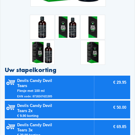
Uw stapelkorting
Devils Candy Devil
€ 29.95
Tears
Flesje met 100 ml
EAN code: 8718247421305
Devils Candy Devil
€ 50.00
Tears 2x
€ 9.90 korting
Devils Candy Devil
€ 69.85
Tears 3x
€ 20.00 korting