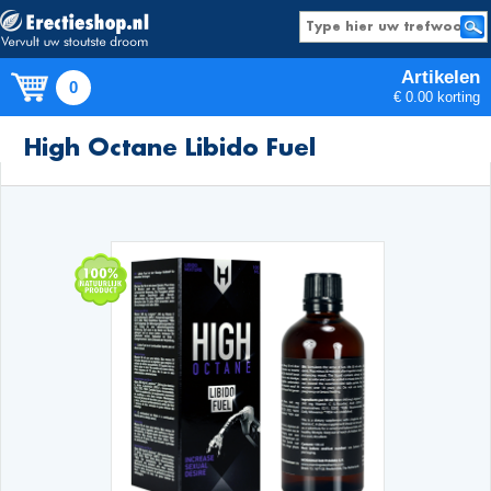
Artikelen
0
€ 0.00 korting
Producten
High Octane Libido Fuel