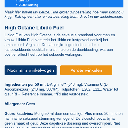
Fuel 3x
€ 20.00 korting
Maak hier boven uw keuze. Hoe groter uw bestelling hoe meer korting u
krijgt. Klik op een vlak en uw bestelling komt direct in uw winkelmandje.
High Octane Libido Fuel
Libido Fuel van High Octane is de seksuele brandstof voor man en
vrouw. Libido Fuel versterkt het libido en lustgevoel dankzij het
aminozuur L-Arginine. De natuurlijke ingredienten in deze
lustopwekkende cocktail mix stimuleren de doorbloeding, wat een
positief effect heeft op het seksuele verlangen.
Ingredienten per 50 ml:
L-Arginine** (648 mg), Vitamine C (L-
Ascorbinezuur) (240 mg, 300%*). Hulpstoffen: E202, E211, Water tot
q.s. *RI = Referentie Inname. **RI niet vastgesteld.
Allergenen:
Geen
Gebruiksadvies:
Meng 50 ml door een drankje. Plus minus 30 minuten
na inname seksueel stemming verhogend. De vloeistof bevat bijna
geen smaak of geur. Deze dagelijkse dosering niet overschrijden. Niet