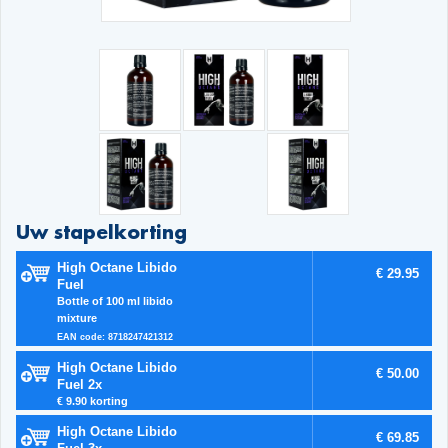
Uw stapelkorting
High Octane Libido
€ 29.95
Fuel
Bottle of 100 ml libido
mixture
EAN code: 8718247421312
High Octane Libido
€ 50.00
Fuel 2x
€ 9.90 korting
High Octane Libido
€ 69.85