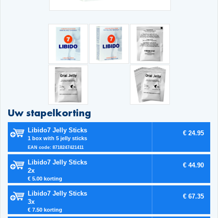
Uw stapelkorting
Libido7 Jelly Sticks
€ 24.95
1 box with 5 jelly sticks
EAN code: 8718247421411
Libido7 Jelly Sticks
€ 44.90
2x
€ 5.00 korting
Libido7 Jelly Sticks
€ 67.35
3x
€ 7.50 korting