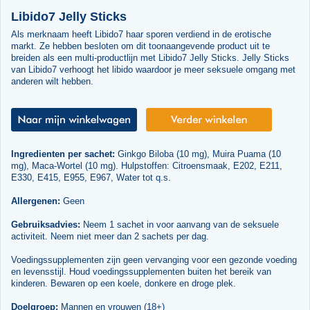
Libido7 Jelly Sticks
Als merknaam heeft Libido7 haar sporen verdiend in de erotische
markt. Ze hebben besloten om dit toonaangevende product uit te
breiden als een multi-productlijn met Libido7 Jelly Sticks. Jelly Sticks
van Libido7 verhoogt het libido waardoor je meer seksuele omgang met
anderen wilt hebben.
Ingredienten per sachet:
Ginkgo Biloba (10 mg), Muira Puama (10
mg), Maca-Wortel (10 mg). Hulpstoffen: Citroensmaak, E202, E211,
E330, E415, E955, E967, Water tot q.s.
Allergenen:
Geen
Gebruiksadvies:
Neem 1 sachet in voor aanvang van de seksuele
activiteit. Neem niet meer dan 2 sachets per dag.
Voedingssupplementen zijn geen vervanging voor een gezonde voeding
en levensstijl. Houd voedingssupplementen buiten het bereik van
kinderen. Bewaren op een koele, donkere en droge plek.
Doelgroep:
Mannen en vrouwen (18+)