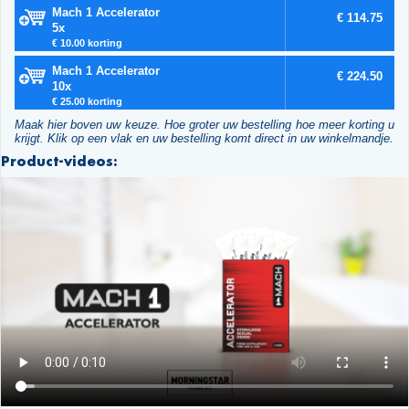
Mach 1 Accelerator
€ 114.75
5x
€ 10.00 korting
Mach 1 Accelerator
€ 224.50
10x
€ 25.00 korting
Maak hier boven uw keuze. Hoe groter uw bestelling hoe meer korting u
krijgt. Klik op een vlak en uw bestelling komt direct in uw winkelmandje.
Product-videos: