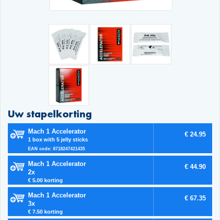
Uw stapelkorting
Mach 1 Accelerator
€ 24.95
1 box with 5 jelly sticks
EAN code: 8718247421435
Mach 1 Accelerator
€ 44.90
2x
€ 5.00 korting
Mach 1 Accelerator
€ 67.35
3x
€ 7.50 korting