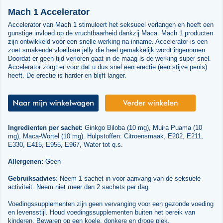
Mach 1 Accelerator
Accelerator van Mach 1 stimuleert het seksueel verlangen en heeft een
gunstige invloed op de vruchtbaarheid dankzij Maca. Mach 1 producten
zijn ontwikkeld voor een snelle werking na inname. Accelerator is een
zoet smakende vloeibare jelly die heel gemakkelijk wordt ingenomen.
Doordat er geen tijd verloren gaat in de maag is de werking super snel.
Accelerator zorgt er voor dat u dus snel een erectie (een stijve penis)
heeft. De erectie is harder en blijft langer.
Ingredienten per sachet:
Ginkgo Biloba (10 mg), Muira Puama (10
mg), Maca-Wortel (10 mg). Hulpstoffen: Citroensmaak, E202, E211,
E330, E415, E955, E967, Water tot q.s.
Allergenen:
Geen
Gebruiksadvies:
Neem 1 sachet in voor aanvang van de seksuele
activiteit. Neem niet meer dan 2 sachets per dag.
Voedingssupplementen zijn geen vervanging voor een gezonde voeding
en levensstijl. Houd voedingssupplementen buiten het bereik van
kinderen. Bewaren op een koele, donkere en droge plek.