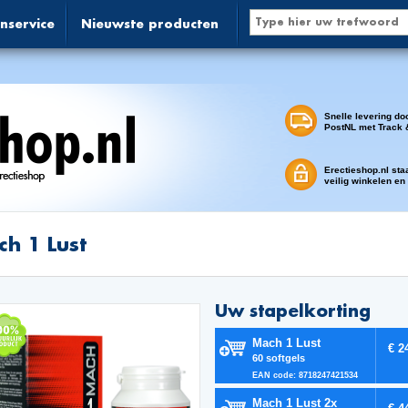
nservice
Nieuwste producten
Snelle levering do
PostNL met Track 
Erectieshop.nl sta
veilig winkelen en
h 1 Lust
Uw stapelkorting
Mach 1 Lust
€ 2
60 softgels
EAN code: 8718247421534
Mach 1 Lust 2x