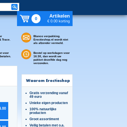
Artikelen
0
€ 0.00 korting
or
Blanco verpakking.
& Trace.
Erectieshop.nl wordt niet
als afzender vermeld.
at voor
Bestel op werkdagen voor
 betalen.
16:30, dan wordt uw
pakket dezelfde dag nog
verzonden.
Waarom Erectieshop
Gratis verzending vanaf
49 euro
Unieke eigen producten
4.00
100% natuurlijke
producten
Groot assortiment
Veilig betalen met o.a.