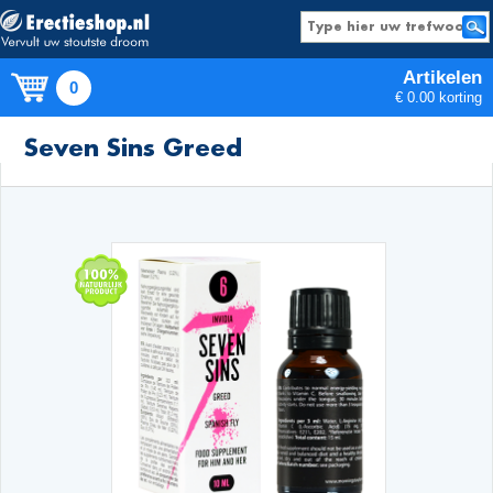
Artikelen
0
€ 0.00 korting
Producten
Seven Sins Greed