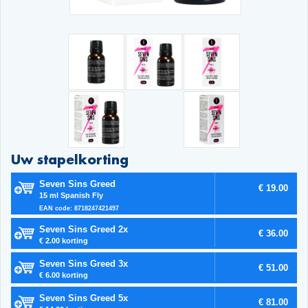
Uw stapelkorting
Seven Sins Greed
€ 19.00
15 ml Spanish Fly
EAN code: 8718247421497
Seven Sins Greed 2x
€ 36.00
€ 2.00 korting
Seven Sins Greed 3x
€ 51.00
€ 6.00 korting
Seven Sins Greed 5x
€ 81.00