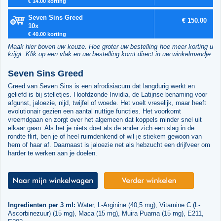
€ 14.00 korting
Seven Sins Greed
€ 150.00
10x
€ 40.00 korting
Maak hier boven uw keuze. Hoe groter uw bestelling hoe meer korting u
krijgt. Klik op een vlak en uw bestelling komt direct in uw winkelmandje.
Seven Sins Greed
Greed van Seven Sins is een afrodisiacum dat langdurig werkt en
geliefd is bij stelletjes. Hoofdzonde Invidia, de Latijnse benaming voor
afgunst, jaloezie, nijd, twijfel of woede. Het voelt vreselijk, maar heeft
evolutionair gezien een aantal nuttige functies. Het voorkomt
vreemdgaan en zorgt over het algemeen dat koppels minder snel uit
elkaar gaan. Als het je niets doet als de ander zich een slag in de
rondte flirt, ben je of heel ruimdenkend of wil je stiekem gewoon van
hem of haar af. Daarnaast is jaloezie net als hebzucht een drijfveer om
harder te werken aan je doelen.
Ingredienten per 3 ml:
Water, L-Arginine (40,5 mg), Vitamine C (L-
Ascorbinezuur) (15 mg), Maca (15 mg), Muira Puama (15 mg), E211,