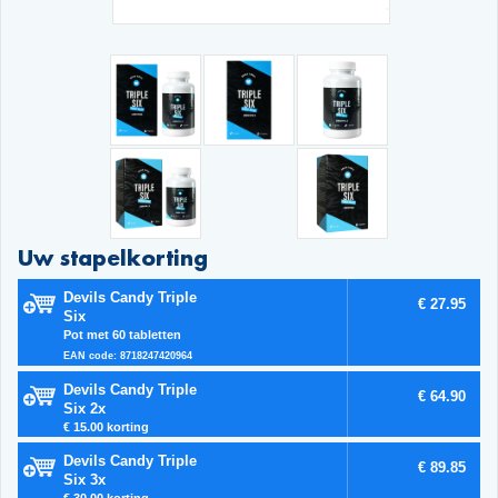
Uw stapelkorting
Devils Candy Triple
€ 27.95
Six
Pot met 60 tabletten
EAN code: 8718247420964
Devils Candy Triple
€ 64.90
Six 2x
€ 15.00 korting
Devils Candy Triple
€ 89.85
Six 3x
€ 30.00 korting