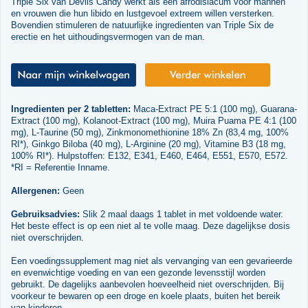
Triple Six van Devils Candy werkt als een afrodisiacum voor mannen
en vrouwen die hun libido en lustgevoel extreem willen versterken.
Bovendien stimuleren de natuurlijke ingredienten van Triple Six de
erectie en het uithoudingsvermogen van de man.
Ingredienten per 2 tabletten:
Maca-Extract PE 5:1 (100 mg), Guarana-
Extract (100 mg), Kolanoot-Extract (100 mg), Muira Puama PE 4:1 (100
mg), L-Taurine (50 mg), Zinkmonomethionine 18% Zn (83,4 mg, 100%
RI*), Ginkgo Biloba (40 mg), L-Arginine (20 mg), Vitamine B3 (18 mg,
100% RI*). Hulpstoffen: E132, E341, E460, E464, E551, E570, E572.
*RI = Referentie Inname.
Allergenen:
Geen
Gebruiksadvies:
Slik 2 maal daags 1 tablet in met voldoende water.
Het beste effect is op een niet al te volle maag. Deze dagelijkse dosis
niet overschrijden.
Een voedingssupplement mag niet als vervanging van een gevarieerde
en evenwichtige voeding en van een gezonde levensstijl worden
gebruikt. De dagelijks aanbevolen hoeveelheid niet overschrijden. Bij
voorkeur te bewaren op een droge en koele plaats, buiten het bereik
van kinderen.